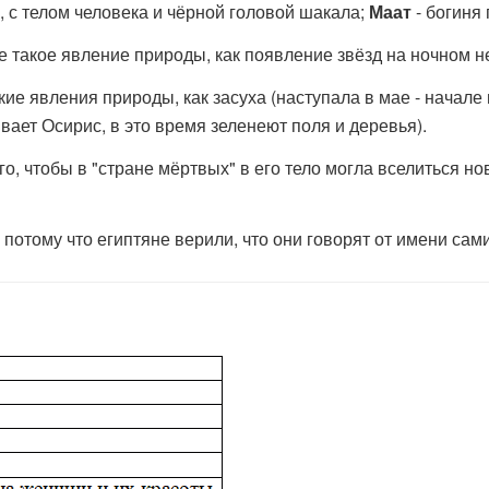
, с телом человека и чёрной головой шакала;
Маат
- богиня
 такое явление природы, как появление звёзд на ночном не
 явления природы, как засуха (наступала в мае - начале и
вает Осирис, в это время зеленеют поля и деревья).
, чтобы в "стране мёртвых" в его тело могла вселиться но
отому что египтяне верили, что они говорят от имени сами