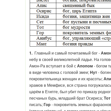
1.
Главный и самый почитаемый бог -
Амон
небу в своей великолепной ладье. На голов
Амон-Ра вступает в бой с
Апопом
- богом т
в виде человека с головой змеи;
Нут
- боги
покровительница женщин и их красоты;
Ап
храмов в Мемфисе, вся страна погружалась
царём в Египте, был убит по приказу родно
песчаных бурь, младший брат Осириса;
Тот
писать;
Гор
- покровитель земных фараонов,
"стране мёртвых", с телом человека и чёрн