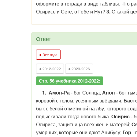
оформите в тетради в виде таблицы. Что р
Осирисе и Сете, о Гебе и Нут?
3.
С какой це
Ответ
●
Все года
●
●
2012-2022
2023-2026
Стр. 56 учебника 2012-2022:
1.
Амон-Ра
- бог Солнца;
Апоп
- бог тьм
коровой с телом, усеянным звёздами;
Баст
бык с белой отметиной на лбу, которого со
подыскивали тогда нового быка.
Осирис
- б
Осириса, защитница всех жён и матерей;
С
умерших, которые они дают Анибусу;
Гор
- 