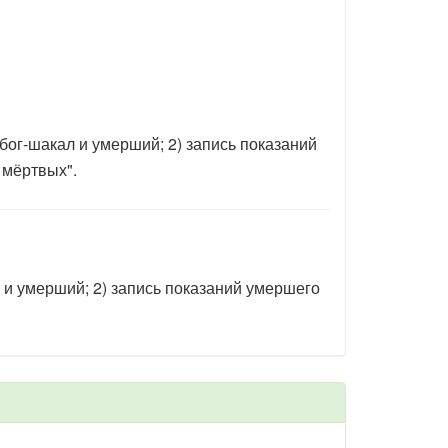
 бог-шакал и умерший; 2) запись показаний
 мёртвых".
л и умерший; 2) запись показаний умершего