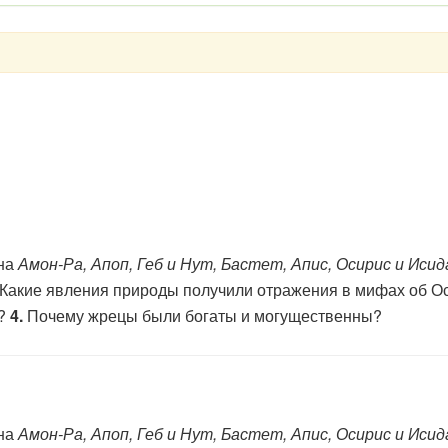
ена
Амон-Ра, Апоп, Геб и Нут, Бастет, Апис, Осирис и Исид
Какие явления природы получили отражения в мифах об Оси
ю?
4.
Почему жрецы были богаты и могущественны?
ена
Амон-Ра, Апоп, Геб и Нут, Бастет, Апис, Осирис и Исид