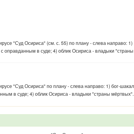
усе "Суд Осириса" (см. с. 55) по плану - слева направо: 1)
 с оправданным в суде; 4) облик Осириса - владыки "страны
русе "Суд Осириса" по плану - слева направо: 1) бог-шака
нным в суде; 4) облик Осириса - владыки "страны мёртвых".