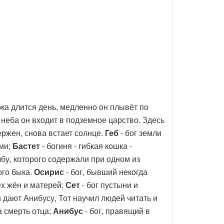
ока длится день, медленно он плывёт по
 неба он входит в подземное царство. Здесь
ержен, снова встает солнце.
Геб
- бог земли
ами;
Бастет
- богиня - гибкая кошка -
бу, которого содержали при одном из
ого быка.
Осирис
- бог, бывший некогда
ех жён и матерей;
Сет
- бог пустыни и
 дают Анибусу, Тот научил людей читать и
а смерть отца;
Анибус
- бог, правящий в