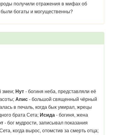
ироды получили отражения в мифах об
были богаты и могущественны?
й змеи;
Нут
- богиня неба, представляли её
расоты;
Апис
- большой священный чёрный
алась в печаль, когда бык умирал, жрецы
дного брата Сета;
Исида
- богиня, жена
от
- бог мудрости, записывал показания
ета, когда вырос, отомстив за смерть отца;