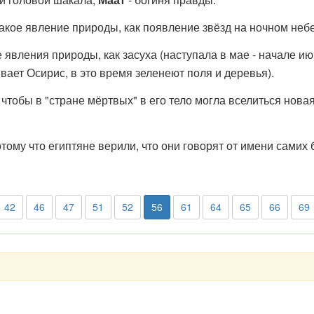
кое явление природы, как появление звёзд на ночном небе
 явления природы, как засуха (наступала в мае - начале ию
вает Осирис, в это время зеленеют поля и деревья).
тобы в "стране мёртвых" в его тело могла вселиться новая
му что египтяне верили, что они говорят от имени самих 
42
46
47
51
52
56
61
64
65
66
69