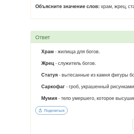
Объясните значение слов:
храм, жрец, ст
Ответ
Храм
- жилища для богов.
Жрец
- служитель богов.
Статуя
- вытесанные из камня фигуры бо
Саркофаг
- гроб, украшенный рисунками
Мумия
- тело умершего, которое высуш
Поделиться