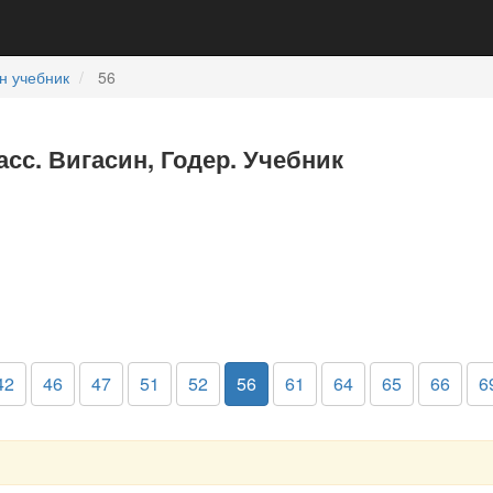
н учебник
56
асс. Вигасин, Годер. Учебник
42
46
47
51
52
56
61
64
65
66
6