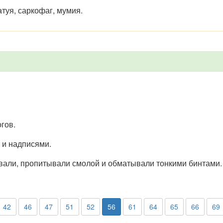
атуя, саркофаг, мумия.
гов.
 и надписями.
ивали, пропитывали смолой и обматывали тонкими бинтами.
42
46
47
51
52
56
61
64
65
66
69