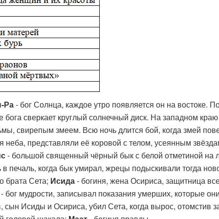
-Ра
- бог Солнца, каждое утро появляется он на востоке. П
е бога сверкает круглый солнечный диск. На западном краю
ьмы, свирепым змеем. Всю ночь длится бой, когда змей пов
ня неба, представляли её коровой с телом, усеянным звёзд
ис
- большой священный чёрный бык с белой отметиной на л
 в печаль, когда бык умирал, жрецы подыскивали тогда нов
го брата Сета;
Исида
- богиня, жена Осириса, защитница вс
- бог мудрости, записывал показания умерших, которые они
 сын Исиды и Осириса, убил Сета, когда вырос, отомстив з
ой головой шакала;
Маат
- богиня правды.