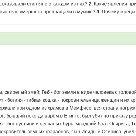
ассказывали египтяне о каждом из них?
2.
Какие явления пр
лью тело умершего превращали в мумию?
4.
Почему жрецы 
ы, свирепый змей;
Геб
- бог земли в виде человека с голово
ет
- богиня - гибкая кошка - покровительница женщин и их к
держали при одном из храмов в Мемфисе, вся страна погруж
ог, бывший некогда царём в Египте, был убит по приказу ро
ет
- бог пустыни и песчаных бурь, младший брат Осириса;
Т
покровитель земных фараонов, сын Исиды и Осириса, убил С