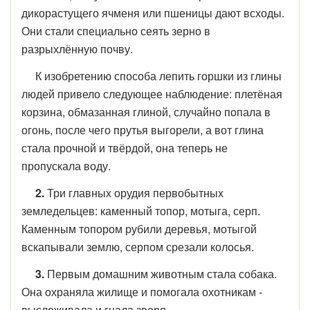
дикорастущего ячменя или пшеницы дают всходы.
Они стали специально сеять зерно в
разрыхлённую почву.
К изобретению способа лепить горшки из глины
людей привело следующее наблюдение: плетёная
корзина, обмазанная глиной, случайно попала в
огонь, после чего прутья выгорели, а вот глина
стала прочной и твёрдой, она теперь не
пропускала воду.
2.
Три главных орудия первобытных
земледельцев: каменный топор, мотыга, серп.
Каменным топором рубили деревья, мотыгой
вскапывали землю, серпом срезали колосья.
3.
Первым домашним животным стала собака.
Она охраняла жилище и помогала охотникам -
выслеживала и гнала зверя.