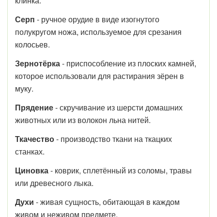
клинка.
Серп
- ручное орудие в виде изогнутого
полукругом ножа, используемое для срезания
колосьев.
Зернотёрка
- приспособление из плоских камней,
которое использовали для растирания зёрен в
муку.
Прядение
- скручивание из шерсти домашних
животных или из волокон льна нитей.
Ткачество
- производство ткани на ткацких
станках.
Циновка
- коврик, сплетённый из соломы, травы
или древесного лыка.
Духи
- живая сущность, обитающая в каждом
живом и неживом предмете.