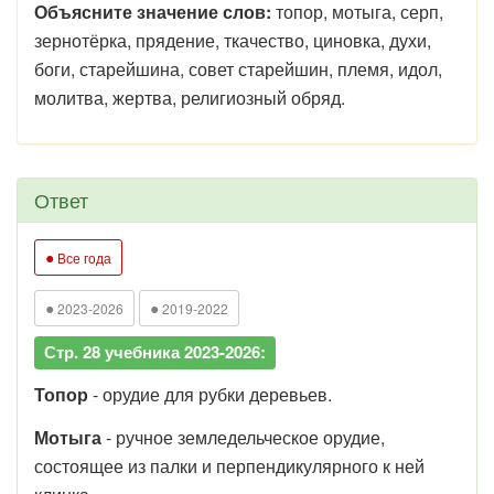
Объясните значение слов:
топор, мотыга, серп,
зернотёрка, прядение, ткачество, циновка, духи,
боги, старейшина, совет старейшин, племя, идол,
молитва, жертва, религиозный обряд.
Ответ
●
Все года
●
●
2023-2026
2019-2022
Стр. 28 учебника 2023-2026:
Топор
- орудие для рубки деревьев.
Мотыга
- ручное земледельческое орудие,
состоящее из палки и перпендикулярного к ней