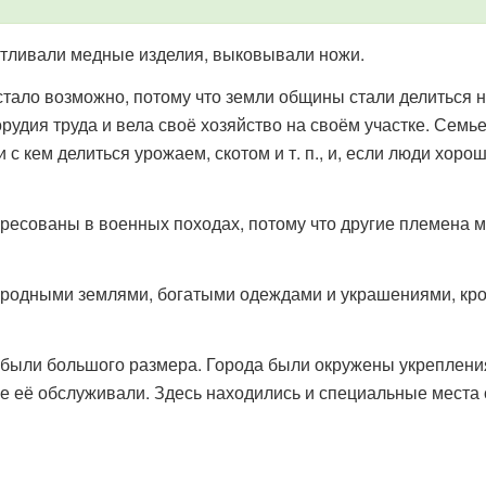
отливали медные изделия, выковывали ножи.
тало возможно, потому что земли общины стали делиться н
рудия труда и вела своё хозяйство на своём участке. Семь
 с кем делиться урожаем, скотом и т. п., и, если люди хор
ресованы в военных походах, потому что другие племена м
родными землями, богатыми одеждами и украшениями, кроме
 были большого размера. Города были окружены укреплени
ые её обслуживали. Здесь находились и специальные места