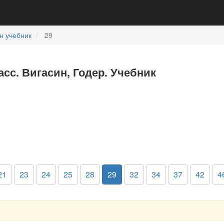
н учебник
29
асс. Вигасин, Годер. Учебник
21
23
24
25
28
29
32
34
37
42
4