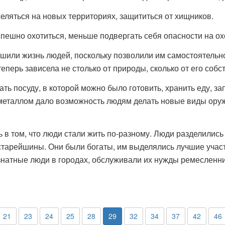
яться на новых территориях, защититься от хищников.
ешно охотиться, меньше подвергать себя опасности на ох
или жизнь людей, поскольку позволили им самостоятельно
еперь зависела не столько от природы, сколько от его собс
 посуду, в которой можно было готовить, хранить еду, за
металлом дало возможность людям делать новые виды оружи
том, что люди стали жить по-разному. Люди разделились н
 старейшины. Они были богаты, им выделялись лучшие участ
знатные люди в городах, обслуживали их нужды ремесленни
21
23
24
25
28
29
32
34
37
42
46