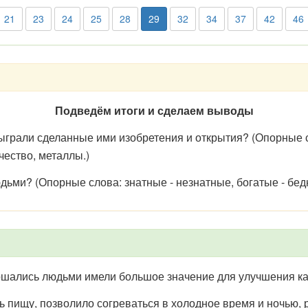
21
23
24
25
28
29
32
34
37
42
46
Подведём итоги и сделаем выводы
ыграли сделанные ими изобретения и открытия? (Опорные сл
чество, металлы.)
дьми? (Опорные слова: знатные - незнатные, богатые - бед
шались людьми имели большое значение для улучшения кач
ищу, позволило согреваться в холодное время и ночью, ра