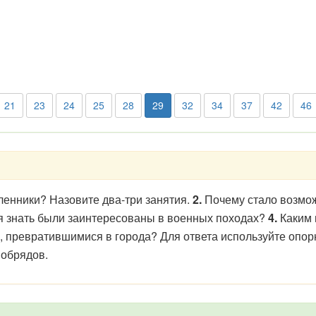
21
23
24
25
28
29
32
34
37
42
46
енники? Назовите два-три занятия.
2.
Почему стало возмож
я знать были заинтересованы в военных походах?
4.
Каким 
 превратившимися в города? Для ответа используйте опорн
 обрядов.