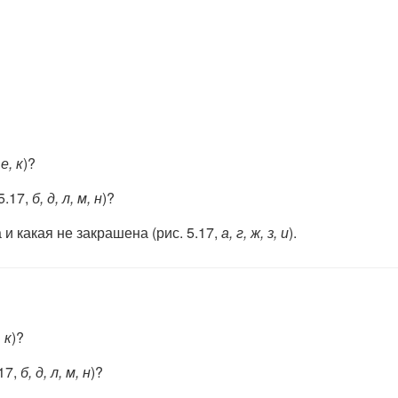
 е, к
)?
5.17,
б, д, л, м, н
)?
и какая не закрашена (рис. 5.17,
а, г, ж, з, и
).
, к
)?
17,
б, д, л, м, н
)?