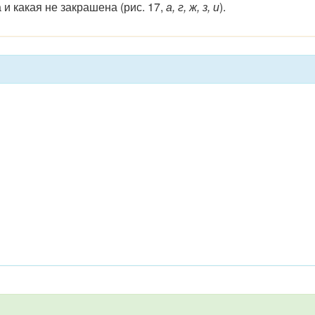
 и какая не закрашена (рис. 17,
а, г, ж, з, и
).