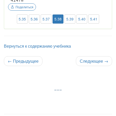
4
1
4
7
8
Поделиться
5.35
5.36
5.37
5.38
5.39
5.40
5.41
Вернуться к содержанию учебника
←
Предыдущее
Следующее
→