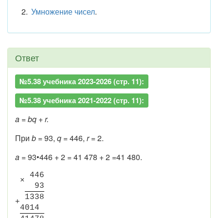
Умножение чисел
.
Ответ
№5.38 учебника 2023-2026 (стр. 11):
№5.38 учебника 2021-2022 (стр. 11):
a = bq + r.
При
b =
93,
q
= 446,
r
= 2.
a =
93•446
+
2 = 41 478 + 2 =41 480.
4
4
6
×
9
3
1
3
3
8
+
4
0
1
4