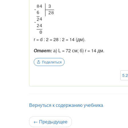
8
4
3
-
6
2
8
4
2
-
2
4
0
r = d : 2 = 28 : 2 = 14 (дм).
Ответ:
а) L = 72 см; б) r = 14 дм.
Поделиться
5.
Вернуться к содержанию учебника
←
Предыдущее