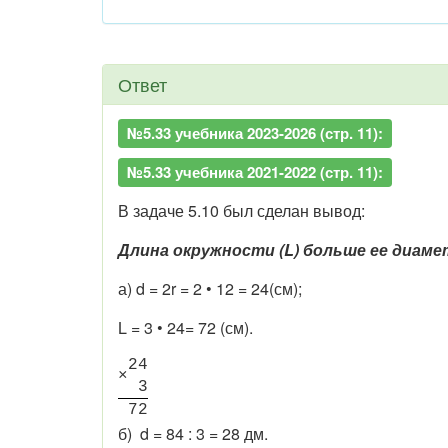
Ответ
№5.33 учебника 2023-2026 (стр. 11):
№5.33 учебника 2021-2022 (стр. 11):
В задаче 5.10 был сделан вывод:
Длина окружности (L) больше ее диаме
а) d = 2r = 2 • 12 = 24(см);
L = 3 • 24= 72 (см).
2
4
×
3
7
2
б) d = 84 : 3 = 28 дм.