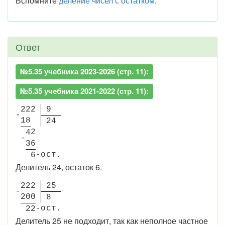
Вспомните
деление чисел с остатком
.
Ответ
№5.35 учебника 2023-2026 (стр. 11):
№5.35 учебника 2021-2022 (стр. 11):
2
2
2
9
-
1
8
2
4
2
4
-
3
6
-
о
с
т.
6
Делитель 24, остаток 6.
2
2
2
2
5
-
2
0
0
8
-
о
с
т.
2
2
Делитель 25 не подходит, так как неполное частное