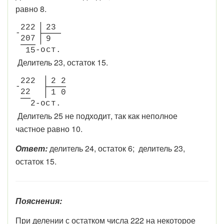
равно 8.
2
2
2
2
3
-
2
0
7
9
-
о
с
т.
1
5
Делитель 23, остаток 15.
2
2
2
2
2
-
2
2
1
0
2-
о
с
т.
Делитель 25 не подходит, так как неполное
частное равно 10.
Ответ:
делитель 24, остаток 6; делитель 23,
остаток 15.
Пояснения:
При делении с остатком числа 222 на некоторое