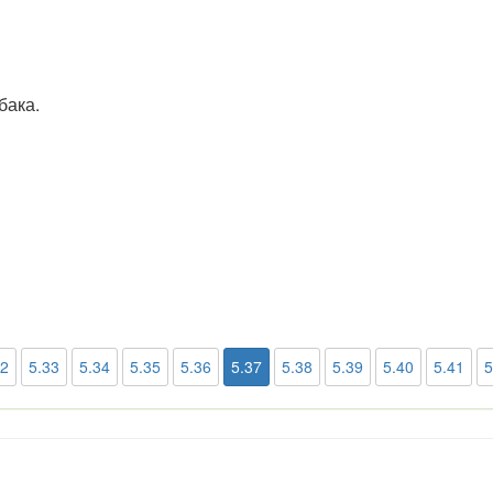
бака.
32
5.33
5.34
5.35
5.36
5.37
5.38
5.39
5.40
5.41
5