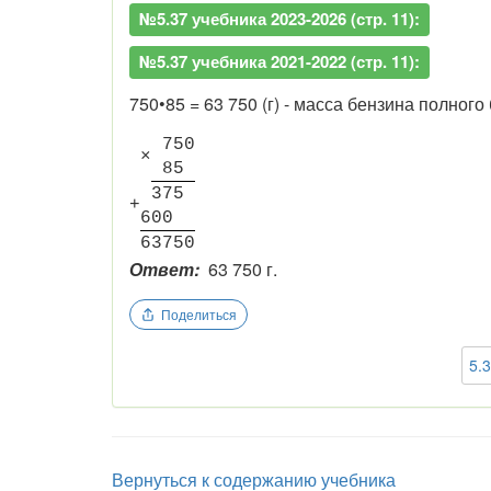
№5.37 учебника 2023-2026 (стр. 11):
№5.37 учебника 2021-2022 (стр. 11):
750•85 = 63 750 (г) - масса бензина полного 
7
5
0
×
8
5
3
7
5
+
6
0
0
6
3
7
5
0
Ответ:
63 750 г.
Поделиться
5.
Вернуться к содержанию учебника