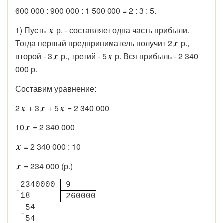
600 000 : 900 000 : 1 500 000 = 2 : 3 : 5.
1) Пусть
р. - составляет одна часть прибыли.
Тогда первый предприниматель получит 2
р.,
второй - 3
р., третий - 5
р. Вся прибыль - 2 340
000 р.
Составим уравнение:
2
+ 3
+ 5
= 2 340 000
10
= 2 340 000
= 2 340 000 : 10
= 234 000 (р.)
2
3
4
0
0
0
0
9
-
1
8
2
6
0
0
0
0
4
5
-
5
4