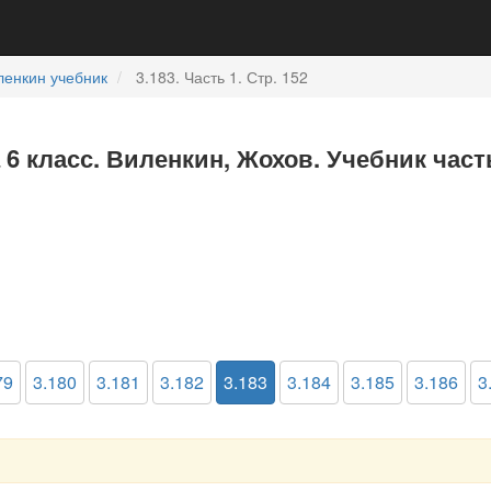
ленкин учебник
3.183. Часть 1. Стр. 152
 6 класс. Виленкин, Жохов. Учебник част
79
3.180
3.181
3.182
3.183
3.184
3.185
3.186
3