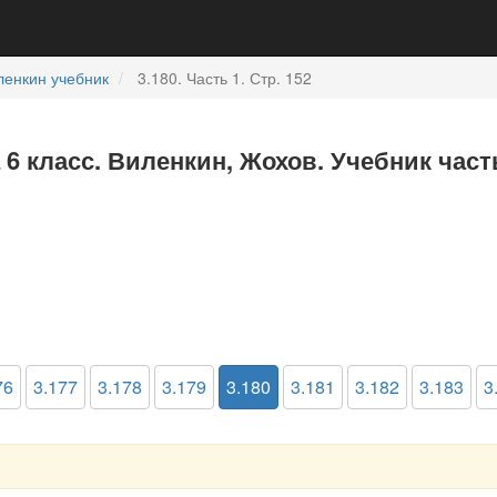
ленкин учебник
3.180. Часть 1. Стр. 152
 6 класс. Виленкин, Жохов. Учебник част
76
3.177
3.178
3.179
3.180
3.181
3.182
3.183
3