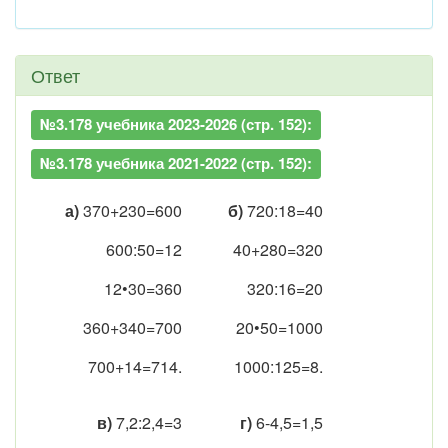
Ответ
№3.178 учебника 2023-2026 (стр. 152):
№3.178 учебника 2021-2022 (стр. 152):
а)
370+230=600
б)
720:18=40
600:50=12
40+280=320
12•30=360
320:16=20
360+340=700
20•50=1000
700+14=714.
1000:125=8.
в)
7,2:2,4=3
г)
6-4,5=1,5