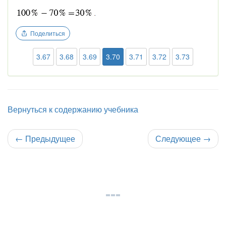
Поделиться
3.67
3.68
3.69
3.70
3.71
3.72
3.73
Вернуться к содержанию учебника
←
Предыдущее
Следующее
→