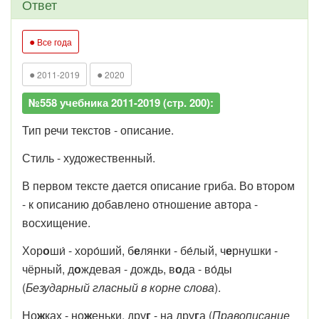
Ответ
●
Все года
●
●
2011-2019
2020
№558 учебника 2011-2019 (стр. 200):
Тип речи текстов - описание.
Стиль - художественный.
В первом тексте дается описание гриба. Во втором
- к описанию добавлено отношение автора -
восхищение.
Хор
о
ши́ - хоро́ший, б
е
лянки - бе́лый, ч
е
рнушки -
чёрный, д
о
ждевая - дождь, в
о
да - во́ды
(
Безударный гласный в корне слова
).
Но
ж
ках - но
ж
еньки, дру
г
- на дру
г
а (
Правописание