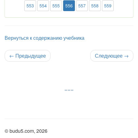
553
554
555
556
557
558
559
Вернуться к содержанию учебника
←
Предыдущее
Следующее
→
© budu5.com, 2026