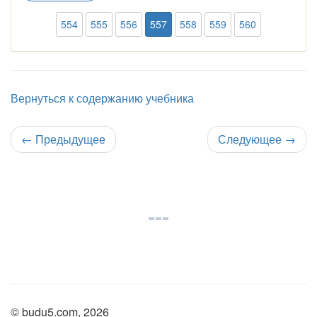
554
555
556
557
558
559
560
Вернуться к содержанию учебника
←
Предыдущее
Следующее
→
© budu5.com, 2026