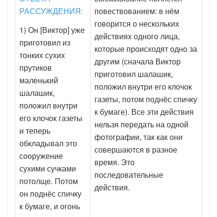
РАССУЖДЕНИЯ:
повествованием: в нём
говорится о нескольких
1) Он [Виктор] уже
действиях одного лица,
приготовил из
которые происходят одно за
тонких сухих
другим (сначала Виктор
прутиков
приготовил шалашик,
маленький
положил внутри его клочок
шалашик,
газеты, потом поднёс спичку
положил внутри
к бумаге). Все эти действия
его клочок газеты
нельзя передать на одной
и теперь
фотографии, так как они
обкладывал это
совершаются в разное
сооружение
время. Это
сухими сучками
последовательные
потолще. Потом
действия.
он поднёс спичку
к бумаге, и огонь