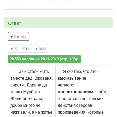
Ответ
●
Все года
●
●
2011-2019
2020
№553 учебника 2011-2019 (стр. 198):
Так и стали жить
Я считаю, что это
вместе дед Кокованя,
высказывание
сиротка Дарёна да
является
кошка Мурёнка.
повествованием
: в нём
Жили-поживали,
говорится о нескольких
добра много не
действиях героев
наживали, а на житьё
произведения, которые