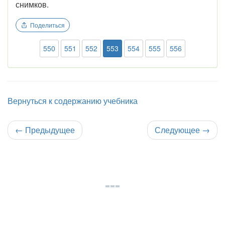
снимков.
Поделиться
550
551
552
553
554
555
556
Вернуться к содержанию учебника
←
Предыдущее
Следующее
→