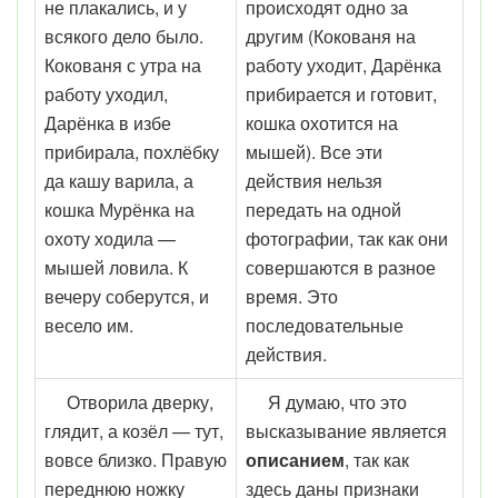
не плакались, и у
происходят одно за
всякого дело было.
другим (Кокованя на
Кокованя с утра на
работу уходит, Дарёнка
работу уходил,
прибирается и готовит,
Дарёнка в избе
кошка охотится на
прибирала, похлёбку
мышей). Все эти
да кашу варила, а
действия нельзя
кошка Мурёнка на
передать на одной
охоту ходила —
фотографии, так как они
мышей ловила. К
совершаются в разное
вечеру соберутся, и
время. Это
весело им.
последовательные
действия.
Отворила дверку,
Я думаю, что это
глядит, а козёл — тут,
высказывание является
вовсе близко. Правую
описанием
, так как
переднюю ножку
здесь даны признаки