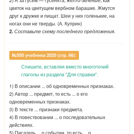
2) А за гусем — гусенята, жёлто-зелёные, как
цветок на цветущем вербном барашке. Жмутся
друг к дружке и пищат. Шеи у них голенькие, на
ногах они не тверды. (А. Куприн)
2.
Составьте схему последнего предложения.
№550 учебника 2020 (стр. 66):
Спишите, вставляя вместо многоточий
глаголы из раздела "Для справки".
1) В описании ... об одновременных признаках.
2) Автор ... предмет, то есть ... о его
одновременных признаках.
3) В тексте ... признаки предмета.
4) В повествовании ... о последовательных
действиях.
5) Писатель ... о событии, то есть ... о