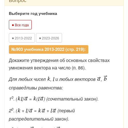
Выберите год учебника
●
Все года
●
●
2013-2022
2023-2026
№903 учебника 2013-2022 (стр. 219):
Докажите утверждения об основных свойствах
умножения вектора на число (п. 86).
Для любых чисел
,
и любых векторов
,
справедливы равенства:
0
1
. (
)
=
(
) (сочетательный закон).
0
2
. (
+
)
=
+
(первый
распределительный закон).