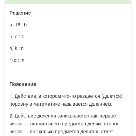
Решение
а) 18 : b
б) d : 4
в) k : n
г) d : m
Пояснение
1. Действие, в котором что-то раздаётся (делится)
поровну в математике называется делением.
2. Действие деления записывается так: первое
число — сколько всего предметов делим, второе
число — по сколько предметов делится, ответ —