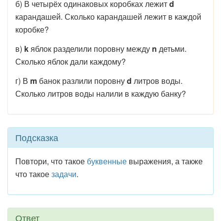
б) В четырёх одинаковых коробках лежит
d
карандашей. Сколько карандашей лежит в каждой
коробке?
в)
k
яблок разделили поровну между
n
детьми.
Сколько яблок дали каждому?
г) В
m
банок разлили поровну
d
литров воды.
Сколько литров воды налили в каждую банку?
Подсказка
Повтори, что такое
буквенные
выражения, а также
что такое
задачи
.
Ответ