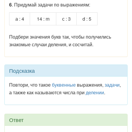
6
. Придумай задачи по выражениям:
а : 4
14 : m
с : 3
d : 5
Подбери значения букв так, чтобы получились
знакомые случаи деления, и сосчитай.
Подсказка
Повтори, что такое
буквенные
выражения,
задачи
,
а также как называются числа при
делении
.
Ответ