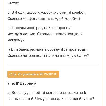
части?
б) В 4 одинаковых коробках лежит
d
конфет.
Сколько конфет лежит в каждой коробке?
в)
k
апельсинов разделили поровну
между
n
детьми. Сколько апельсинов дали
каждому?
г) В
m
банок разлили поровну
d
литров воды.
Сколько литров воды налили в каждую банку?
Стр. 75 учебника 2011-2019:
7
.
БЛИЦтурнир
а) Верёвку длиной 18 метров разрезали на
b
равных частей. Чему равна длина каждой части?