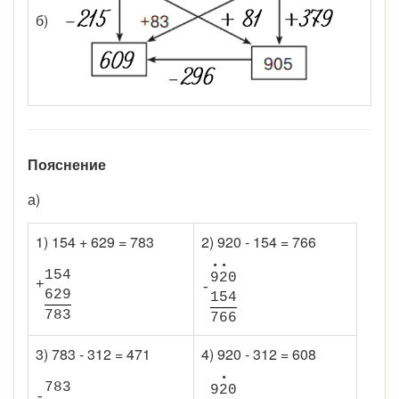
б)
Пояснение
а)
1) 154 + 629 = 783
2) 920 - 154 = 766
•
•
1
5
4
9
2
0
+
-
6
2
9
1
5
4
7
8
3
7
6
6
3) 783 - 312 = 471
4) 920 - 312 = 608
•
7
8
3
9
2
0
-