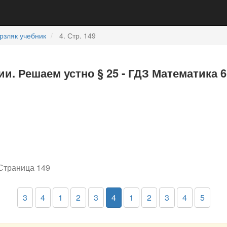
рзляк учебник
4. Стр. 149
и. Решаем устно § 25 - ГДЗ Математика 6
 Страница 149
3
4
1
2
3
4
1
2
3
4
5