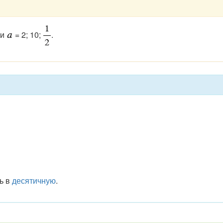
ли
= 2; 10;
.
ь в
десятичную
.