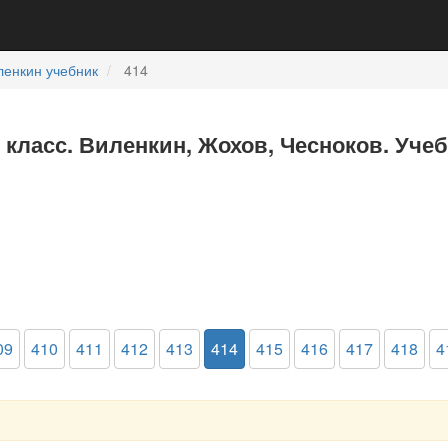
ленкин учебник
414
6 класс. Виленкин, Жохов, Чесноков. Уче
09
410
411
412
413
414
415
416
417
418
4