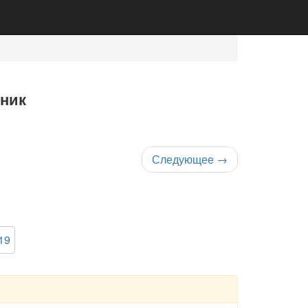
бник
Следующее
→
19