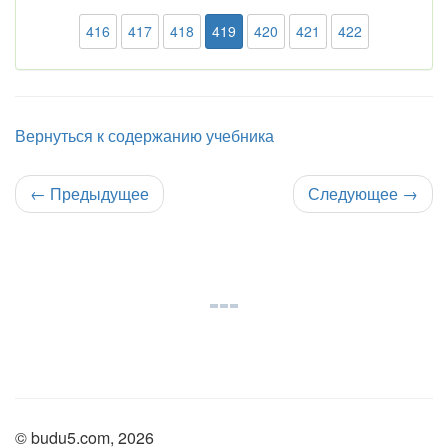
416
417
418
419
420
421
422
Вернуться к содержанию учебника
←
Предыдущее
Следующее
→
© budu5.com, 2026