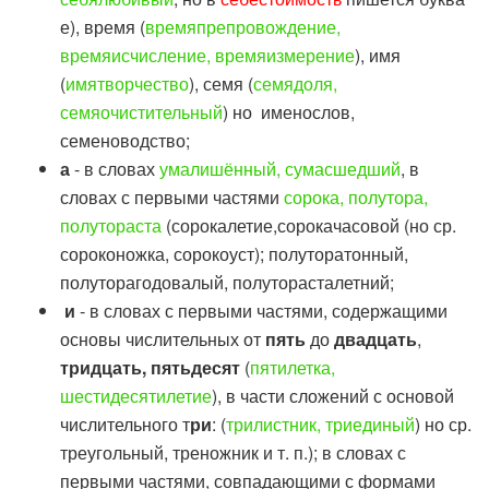
е), время (
времяпрепровождение,
времяисчисление, времяизмерение
), имя
(
имятворчество
), семя (
семядоля,
семяочистительный
) но именослов,
семеноводство;
а
- в словах
умалишённый, сумасшедший
, в
словах с первыми частями
сорока, полутора,
полутораста
(сорокалетие,сорокачасовой (но ср.
сороконожка, сорокоуст); полуторатонный,
полуторагодовалый, полуторасталетний;
и
- в словах с первыми частями, содержащими
основы числительных от
пять
до
двадцать
,
тридцать, пятьдесят
(
пятилетка,
шестидесятилетие
), в части сложений с основой
числительного т
ри
: (
трилистник, триединый
) но ср.
треугольный, треножник и т. п.); в словах с
первыми частями, совпадающими с формами