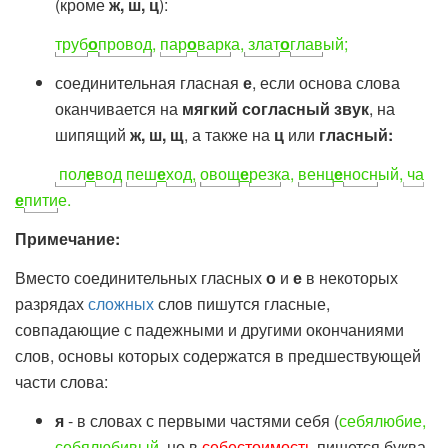
(кроме
ж, ш, ц
):
труб
о
провод
,
пар
о
варк
а,
злат
о
глав
ый;
соединительная гласная
е
, если основа слова
оканчивается на
мягкий согласный звук
, на
шипящий
ж, ш, щ
, а также на
ц
или
гласный:
пол
е
вод
пеш
е
ход,
овощ
е
резк
а,
венц
е
носн
ый,
ча
е
пити
е.
Примечание:
Вместо соединительных гласных
о
и
е
в некоторых
разрядах
сложных
слов пишутся гласные,
совпадающие с падежными и другими окончаниями
слов, основы которых содержатся в предшествующей
части слова:
я
- в словах с первыми частями себя (
себялюбие,
себялюбивый
, но в
себестоимость
пишется буква