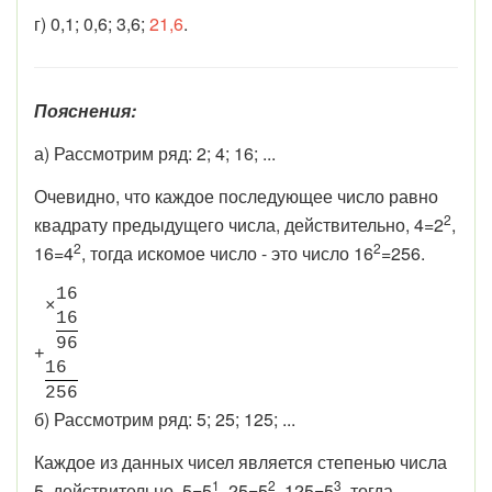
г) 0,1; 0,6; 3,6;
21,6
.
Пояснения:
а) Рассмотрим ряд: 2; 4; 16; ...
Очевидно, что каждое последующее число равно
2
квадрату предыдущего числа, действительно, 4=2
,
2
2
16=4
, тогда искомое число - это число 16
=256.
1
6
×
1
6
9
6
+
1
6
2
5
6
б) Рассмотрим ряд: 5; 25; 125; ...
Каждое из данных чисел является степенью числа
1
2
3
5, действительно, 5=5
, 25=5
, 125=5
, тогда