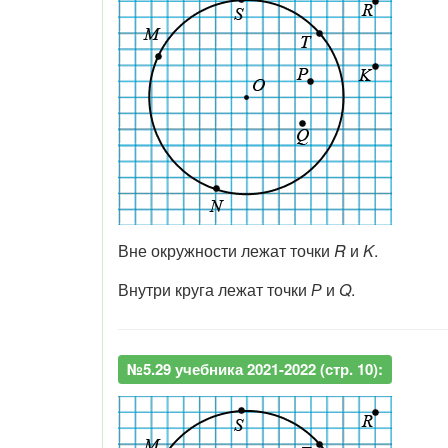
Вне окружности лежат точки
R
и
K
.
Внутри круга лежат точки
Р
и
Q
.
№5.29 учебника 2021-2022 (стр. 10):