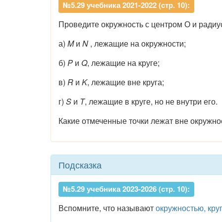
№5.29 учебника 2021-2022 (стр. 10):
Проведите окружность с центром О и радиус
а)
M
и
N
, лежащие на окружности;
б)
P
и
Q
, лежащие на круге;
в)
R
и
K
, лежащие вне круга;
г)
S
и
T
, лежащие в круге, но не внутри его.
Какие отмеченные точки лежат вне окружно
Подсказка
№5.29 учебника 2023-2026 (стр. 10):
Вспомните, что называют
окружностью, кру