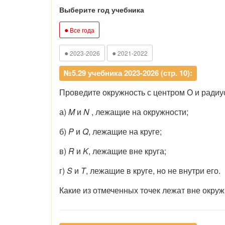
Выберите год учебника
●
Все года
●
●
2023-2026
2021-2022
№5.29 учебника 2023-2026 (стр. 10):
Проведите окружность с центром О и радиус
а)
M
и
N
, лежащие на окружности;
б)
P
и
Q
, лежащие на круге;
в)
R
и
K
, лежащие вне круга;
г)
S
и
T
, лежащие в круге, но не внутри его.
Какие из отмеченных точек лежат вне окруж