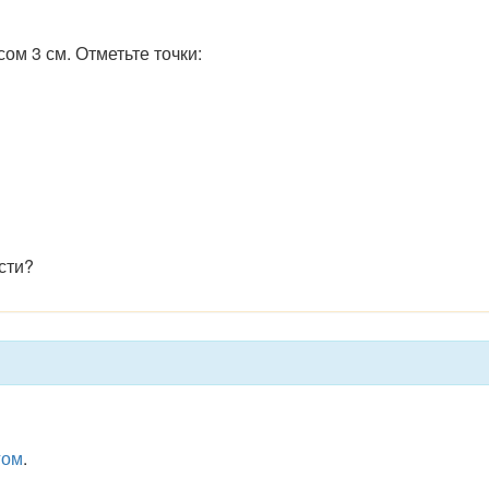
ом 3 см. Отметьте точки:
сти?
гом
.