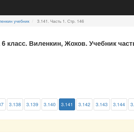
ленкин учебник
3.141. Часть 1. Стр. 146
 6 класс. Виленкин, Жохов. Учебник част
37
3.138
3.139
3.140
3.141
3.142
3.143
3.144
3