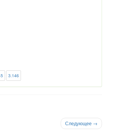
45
3.146
Следующее
→