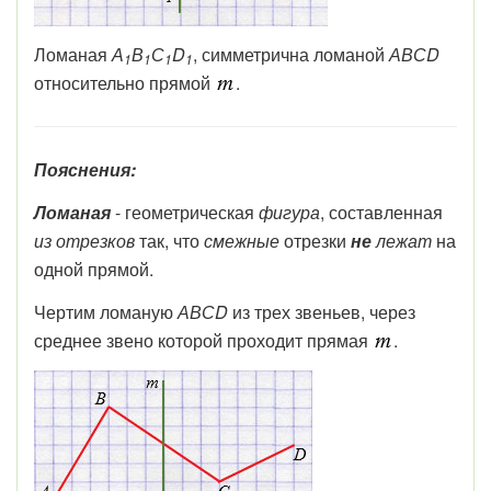
Ломаная
А
В
С
D
, симметрична ломаной
АВСD
1
1
1
1
относительно прямой
.
Пояснения:
Ломаная
- геометрическая
фигура
, составленная
из отрезков
так, что
смежные
отрезки
не
лежат
на
одной прямой.
Чертим ломаную
АВСD
из трех звеньев, через
среднее звено которой проходит прямая
.