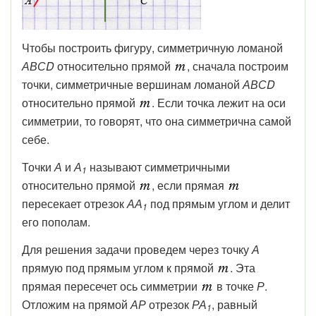
Чтобы построить фигуру, симметричную ломаной
АВСD
относительно прямой
, сначала построим
точки, симметричные вершинам ломаной
АВСD
относительно прямой
. Если точка лежит на оси
симметрии, то говорят, что она симметрична самой
себе.
Точки
А
и
А
называют симметричными
1
относительно прямой
, если прямая
пересекает отрезок
АА
под прямым углом и делит
1
его пополам.
Для решения задачи проведем через точку
А
прямую под прямым углом к прямой
. Эта
прямая пересечет ось симметрии
в точке
Р
.
Отложим на прямой
АР
отрезок
РА
, равный
1