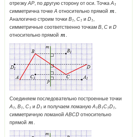
отрезку
АР
, по другую сторону от оси. Точка
А
1
симметрична точке
А
относительно прямой
.
Аналогично строим точки
В
,
С
и
D
,
1
1
1
симметричные соответственно точкам
В
,
С
и
D
относительно прямой
.
Соединяем последовательно построенные точки
А
,
В
,
С
и
D
и получаем ломаную
А
В
С
D
,
1
1
1
1
1
1
1
1
симметричную ломаной
АВСD
относительно
прямой
.