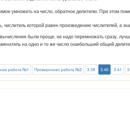
лимое умножить на число, обратное делителю. При этом по
, числитель которой равен произведению числителей, а зн
ычисления были проще, не надо перемножать сразу, лучше
наменатель на одно и то же число (наибольший общий делите
ная работа №1
Проверочная работа №2
3.39
3.40
3.41
3