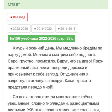
Ответ
●
Все года
●
●
●
2022-2026
2019-2022
2011-2018
№156 учебника 2022-2026 (стр. 83):
Хмурый осенний день. Мы медленно бредём по
парку домой. Молчим и смотрим себе под ноги.
Серо, грустно, промозгло. Вдруг, что за диво! Ярко-
оранжевый лист лежит посреди дорожки и
приковывает к себе взгляд. От удивления я
вздрогнул и оглянулся вокруг. Какая красота
предстала передо мной!
Со всех сторон стояли многолетние клёны,
увешанные, словно гирляндами, разноцветными
листьями. Жёлтые, словно маленькие солнышки,