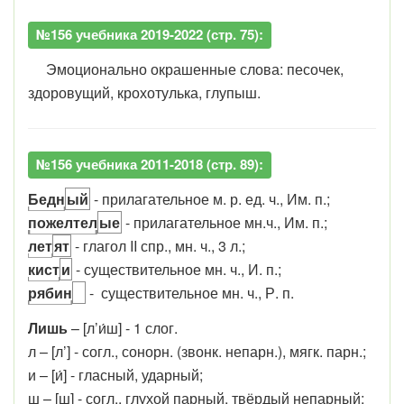
№156 учебника 2019-2022 (стр. 75):
Эмоционально окрашенные слова: песочек,
здоровущий, крохотулька, глупыш.
№156 учебника 2011-2018 (стр. 89):
Бедн
ый
- прилагательное м. р. ед. ч., Им. п.;
пожелтел
ые
- прилагательное мн.ч., Им. п.;
лет
ят
- глагол II спр., мн. ч., 3 л.;
кист
и
- существительное мн. ч., И. п.;
рябин
- существительное мн. ч., Р. п.
Лишь
– [л’и́ш] - 1 слог.
л – [л’] - согл., сонорн. (звонк. непарн.), мягк. парн.;
и – [и́] - гласный, ударный;
ш – [ш] - согл., глухой парный, твёрдый непарный;