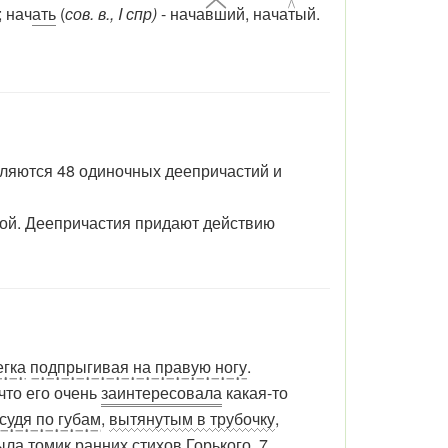
; нач
ать
(
сов. в., I спр)
- нача
вш
ий, нача
т
ый.
ляются 48 одиночных деепричастий и
ной. Деепричастия придают действию
егка
подпрыгивая на правую ногу
.
 что его очень
заинтересовала
какая-то
судя по губам
,
вытянутым в трубочку
,
ыла томик ранних стихов Горького. 7.