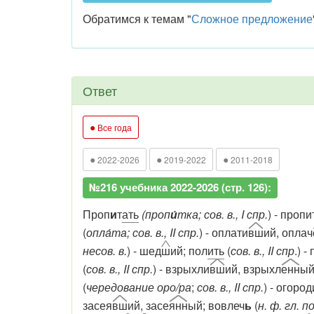
Обратимся к темам "
Сложное предложение
Ответ
●
Все года
●
●
●
2022-2026
2019-2022
2011-2018
№216 учебника 2022-2026 (стр. 126):
Проп
и
т
ать
(проп
и́
тка; сов. в., I спр.
) - пропи
(
опла́та; сов. в., II спр.
) - оплати
вш
ий, оплач
несов. в.
) - шед
ш
ий; пол
ить
(
сов. в., II спр
.) -
(
сов. в., II спр.
) - взрыхли
вш
ий, взрыхл
енн
ый
(
чередование оро/ра
;
сов. в., II спр.
) - огород
засея
вш
ий,
засе
янн
ый; вовлеч
ь
(
н. ф. гл. п