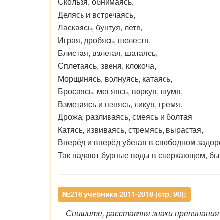
Скользя, обнимаясь,
Делясь и встречаясь,
Ласкаясь, бунтуя, летя,
Играя, дробясь, шелестя,
Блистая, взлетая, шатаясь,
Сплетаясь, звеня, клокоча,
Морщинясь, волнуясь, катаясь,
Бросаясь, меняясь, воркуя, шумя,
Взметаясь и пенясь, ликуя, гремя.
Дрожа, разливаясь, смеясь и болтая,
Катясь, извиваясь, стремясь, вырастая,
Вперёд и вперёд убегая в свободном задо
Так падают бурные воды в сверкающем, бы
№216 учебника 2011-2018 (стр. 90):
Спишите, расставляя знаки препинания