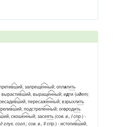
апрети
вш
ий, запрещ
енн
ый; опл
а
т
ить
 - вырасти
вш
ий, выращ
енн
ый; и
д
ти (
и
д
ет;
ересади
вш
ий, пересаж
енн
ый; взрыхл
ить
трели
вш
ий, подстрел
енн
ый; ог
о
род
ить
вш
ий, скош
енн
ый; засе
ять
(сов. в., I спр.
) -
 глух. согл.; сов. в., II спр.
) - истопи
вш
ий,