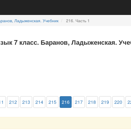
ранов, Ладыженская. Учебник
216. Часть 1
язык 7 класс. Баранов, Ладыженская. Уче
11
212
213
214
215
216
217
218
219
220
2