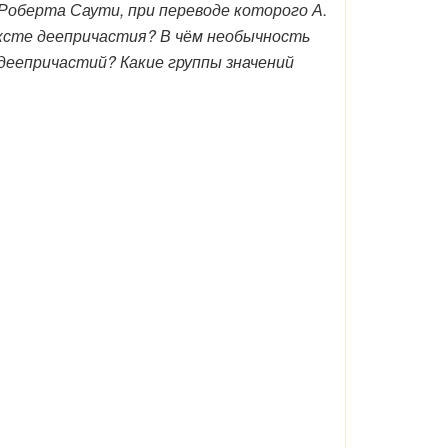
оберта Саути, при переводе которого А.
ексте деепричастия? В чём необычность
еепричастий? Какие группы значений