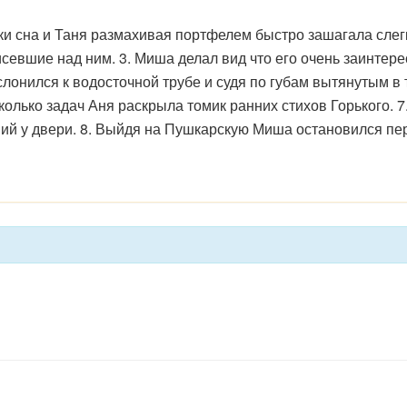
и сна и Таня размахивая портфелем быстро зашагала слегк
севшие над ним. 3. Миша делал вид что его очень заинтерес
слонился к водосточной трубе и судя по губам вытянутым в 
сколько задач Аня раскрыла томик ранних стихов Горького. 
ий у двери. 8. Выйдя на Пушкарскую Миша остановился п