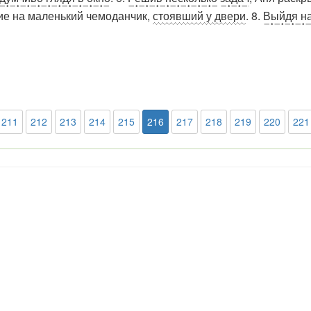
ие на маленький чемоданчик,
стоявший у двери
. 8.
Выйдя н
211
212
213
214
215
216
217
218
219
220
221