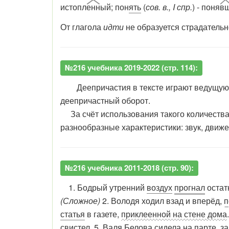
истопл
енн
ый; пон
ять
(
сов. в., I спр.
) - поня
в
От глагола
идти
не образуется страдательно
№216 учебника 2019-2022 (стр. 114):
Деепричастия в тексте играют ведущую ро
деепричастный оборот.
За счёт использования такого количества
разнообразные характеристики: звук, движе
№216 учебника 2011-2018 (стр. 90):
1. Бодрый утренний
воздух
прогнал
остат
(Сложное)
2. Володя ходил взад и вперёд,
п
статья
в газете,
приклеенной на стене дома
свистел. 5. Валя Белова сидела на парте,
за