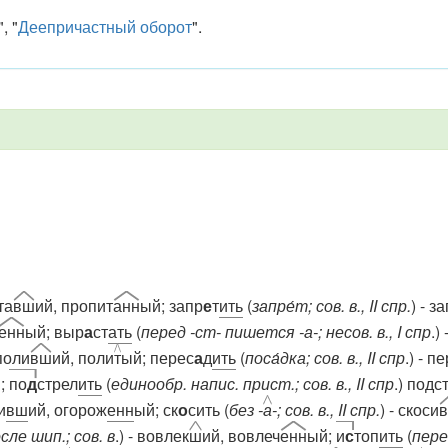
", "
Деепричастный оборот
".
та
вш
ий, пропит
анн
ый; запр
е
т
ить
(
запре́т; сов. в., II спр.
) - з
енн
ый; выр
а
ст
ать
(
перед -ст- пишется -а-; несов. в., I спр
.)
 поли
вш
ий, поли
т
ый; перес
а
д
ить
(
поса́дка; сов. в., II спр
.) - п
;
по
д
стрел
ить
(
единообр. напис. прист.; сов. в., II спр
.) подс
и
вш
ий, огорож
енн
ый; ск
о
сить (
без -
а
-; сов. в., II спр.
) - скоси
осле шип.; сов. в
.) - вовлек
ш
ий, вовлеч
енн
ый;
и
с
топ
ить
(
перед