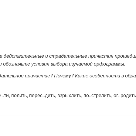
те действительные и страдательные причастия прошедш
и обозначьте условия выбора изучаемой орфограммы.
дательное причастие? Почему? Какие особенности в обр
и..ти, полить, перес..дить, взрыхлить, по..стрелить, ог..родить