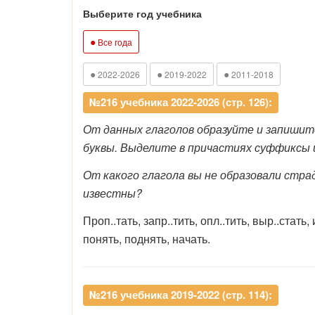
Выберите год учебника
●
Все года
●
●
●
2022-2026
2019-2022
2011-2018
№216 учебника 2022-2026 (стр. 126):
От данных глаголов образуйте и запиши
буквы. Выделите в причастиях суффиксы 
От какого глагола вы не образовали стра
известны?
Проп..тать, запр..тить, опл..тить, выр..стать, 
понять, поднять, начать.
№216 учебника 2019-2022 (стр. 114):