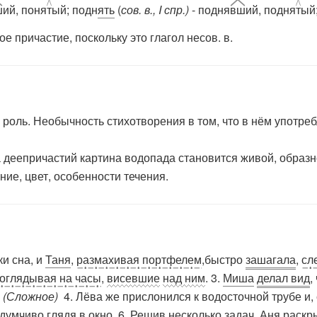
ш
ий, поня
т
ый; подн
ять
(
сов. в., I спр.)
- подня
вш
ий, подня
т
ый
е причастие, поскольку это глагол несов. в.
ль. Необычность стихотворения в том, что в нём употреб
 деепричастий картина водопада становится живой, образ
ние, цвет, особенности течения.
ки сна, и
Таня
,
размахивая портфелем
,быстро
зашагала
,
сл
оглядывая на часы
,
висевшие
над ним
. 3.
Миша
делал вид
,
.
(Сложное)
4. Лёва же прислонился к водосточной трубе и,
думчиво глядя в окно
. 6.
Решив несколько
задач
, Аня раскр