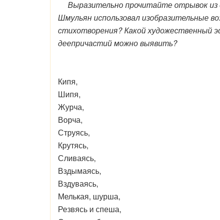
Выразительно прочитайте отрывок из ст
Шмульян использовал изобразительные во
стихотворения? Какой художественный э
деепричастий можно выявить?
Кипя,
Шипя,
Журча,
Ворча,
Струясь,
Крутясь,
Сливаясь,
Вздымаясь,
Вздуваясь,
Мелькая, шурша,
Резвясь и спеша,