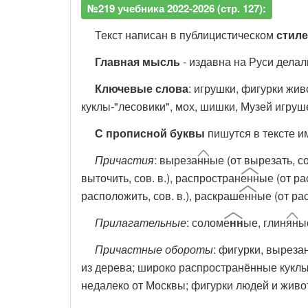
№219 учебника 2022-2026 (стр. 127):
Текст написан в публицистическом
стиле
Главная мысль
- издавна на Руси делал
Ключевые слова
: игрушки, фигурки жи
куклы-"лесовики", мох, шишки, Музей игруш
С прописной буквы
пишутся в тексте и
Причастия
: выреза
нн
ые (от вырезать, со
выточить, сов. в.), распростран
енн
ые (от ра
расположить, сов. в.), раскраш
енн
ые (от рас
Прилагательные
: солом
е
нн
ые, глин
ян
ы
Причастные обороты
: фигурки, вырез
из дерева; широко распространённые куклы-
недалеко от Москвы; фигурки людей и жив