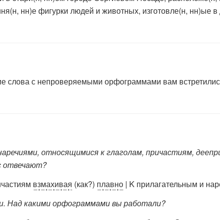
ня(н, нн)е фигурки людей и животных, изготовле(н, нн)ые в
е слова с непроверяемыми орфограммами вам встретились?
речиями, относящимися к глаголам, причастиям, деепри
с отвечают?
ичастиям
взмахивая
(как?)
плавно
|
K прилагательным и на
и. Над какими орфограммами вы работали?