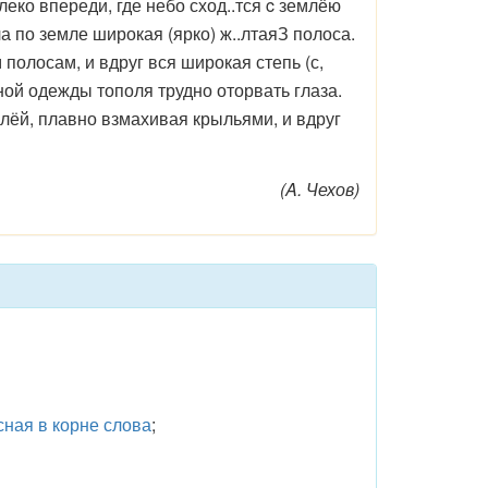
леко впереди, где небо сход..тся c землёю
а по земле широкая (ярко) ж..лтаяЗ полоса.
полосам, и вдруг вся широкая степь (с,
ёной одежды тополя трудно оторвать глаза.
емлёй, плавно взмахивая крыльями, и вдруг
(A. Чехов)
ная в корне слова
;