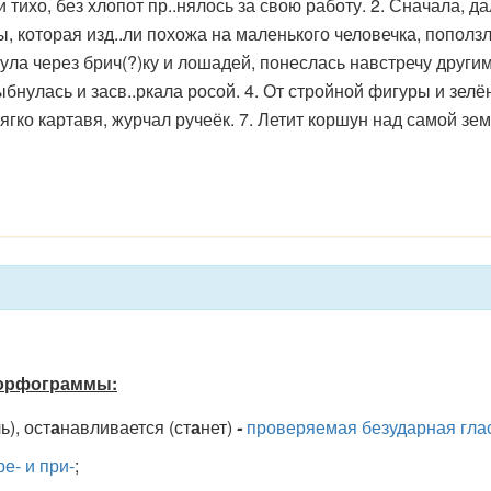
тихо, без хлопот пр..нялось за свою работу. 2. Сначала, да
ы, которая изд..ли похожа на маленького человечка, поползл
ла через брич(?)ку и лошадей, понеслась навстречу другим 
ыбнулась и засв..ркала росой. 4. От стройной фигуры и зел
 Мягко картавя, журчал ручеёк. 7. Летит коршун над самой з
 орфограммы:
ь), ост
а
навливается (ст
а
нет)
-
проверяемая безударная глас
е- и при-
;