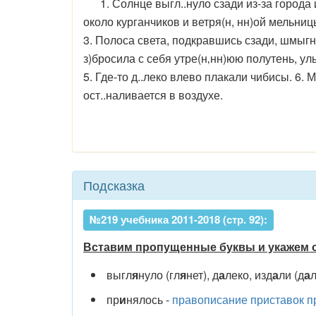
1. Солнце выгл..нуло сзади из-за города и 
около курганчиков и ветря(н, нн)ой мельниц
3. Полоса света, подкравшись сзади, шмыгну
з)бросила с себя утре(н‚нн)юю полутень, ул
5. Где-то д..леко влево плакали чибисы. 6.
ост..наливается в воздухе.
Подсказка
№219 учебника 2011-2018 (стр. 92):
Вставим пропущенные буквы и укажем
выгл
я
нуло (гл
я
нет), д
а
леко, изд
а
ли (д
а
л
пр
и
нялось -
правописание приставок пр