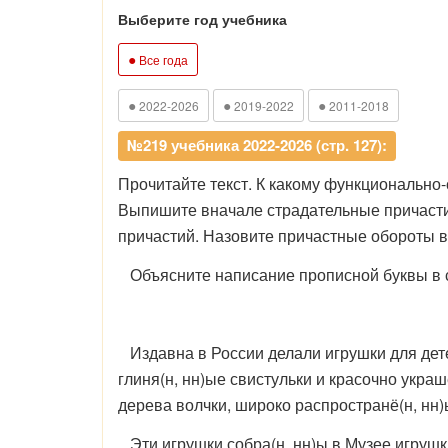
Выберите год учебника
●
Все года
●
●
●
2022-2026
2019-2022
2011-2018
№219 учебника 2022-2026 (стр. 127):
Прочитайте текст. К какому функционально
Выпишите вначале страдательные причасти
причастий. Назовите причастные обороты в
Объясните написание прописной буквы в с
Издавна в России делали игрушки для дете
глиня(н, нн)ые свистульки и красочно украш
дерева волчки, широко распространё(н, нн)
Эти игрушки собра(н, нн)ы в Музее игрушки