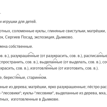
.
и игрушки для детей.
вотных, соломенные куклы, глиняные свистульки, матрёшки,
ек, Сергиев Посад, экспозиция, Дымково.
мена собственные.
в. в.), разукраш
енн
ые (от разукрасить, сов. в.), расписа
нн
ые
спространить, сов. в.), выдела
нн
ые (от выделать, сов. в.), с
красить, сов. в.), изготовл
енн
ые (от изготовить, сов. в.).
е, берест
ян
ые, старин
н
ом.
анные из дерева; матрёшки, ярко разукрашенные; пёстро р
"лесовики"; куклы-"лесовики", выделанные из дерева, мха
отных, изготовленные в Дымкове.