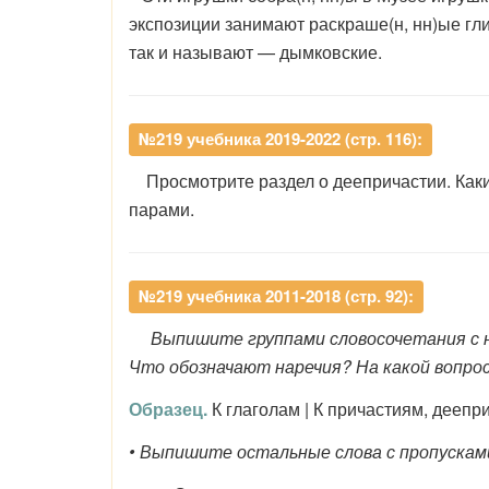
экспозиции занимают раскраше(н, нн)ые гли
так и называют — дымковские.
№219 учебника 2019-2022 (стр. 116):
Просмотрите раздел о деепричастии. Каки
парами.
№219 учебника 2011-2018 (стр. 92):
Выпишите группами словосочетания с на
Что обозначают наречия? На какой вопро
Образец.
К глаголам | К причастиям, деепр
• Выпишите остальные слова с пропускам