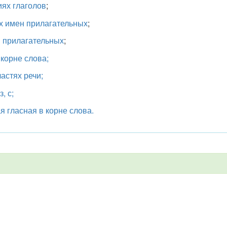
иях глаголов
;
ах имен прилагательных
;
 прилагательных
;
 корне слова;
астях речи;
, с;
 гласная в корне слова.