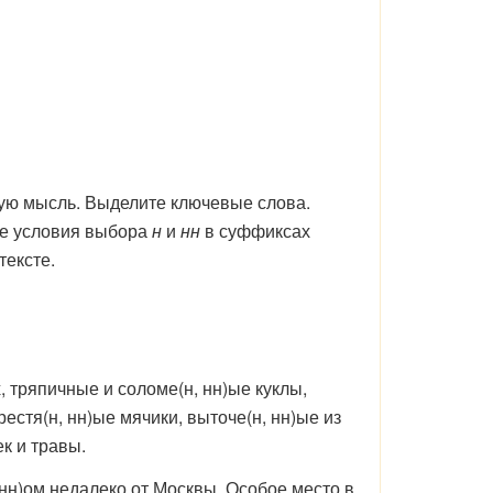
ную мысль. Выделите ключевые слова.
те условия выбора
н
и
нн
в суффиксах
тексте.
 тряпичные и соломе(н, нн)ые куклы,
естя(н, нн)ые мячики, выточе(н, нн)ые из
к и травы.
 нн)ом недалеко от Москвы. Особое место в