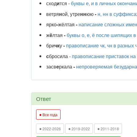
сход
и
тся -
буквы е, и в личных окончан
ветря
н
ой, утре
нн
юю
-
н, нн в суффикс
ярко
-
жёлтая
-
написание сложных имен
ж
ё
лтая
-
буквы о, е, ё после шипящих в
бри
чк
у
-
правописание чк, чн в разных ч
с
бросила -
правописание приставок на з
засв
е
ркала
-
непроверяемая безударная
Ответ
●
Все года
●
●
●
2022-2026
2019-2022
2011-2018