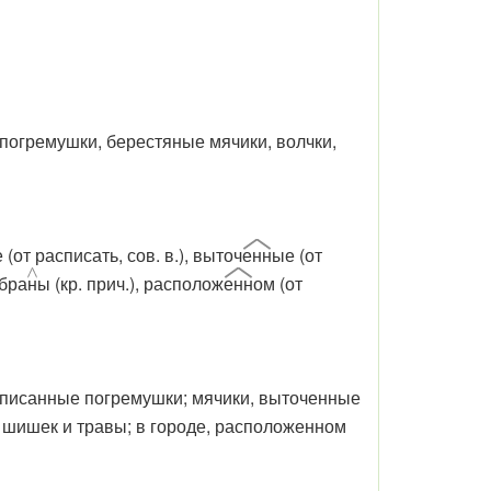
 погремушки, берестяные мячики, волчки,
 (от расписать, сов. в.), выточ
енн
ые (от
обра
н
ы (кр. прич.), располож
енн
ом (от
асписанные погремушки; мячики, выточенные
, шишек и травы; в городе, расположенном