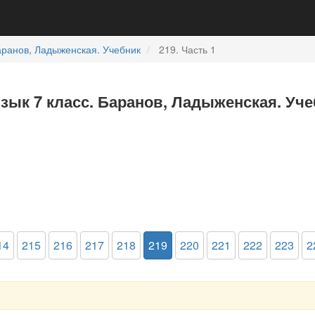
ранов, Ладыженская. Учебник
219. Часть 1
язык 7 класс. Баранов, Ладыженская. Уче
14
215
216
217
218
219
220
221
222
223
2