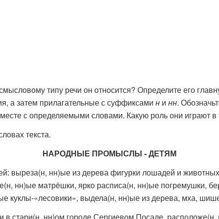
-смысловому типу речи он относится? Определите его глав
я, а затем прилагательные с суффиксами
н
и
нн
. Обозначь
месте с определяемыми словами. Какую роль они играют в 
ловах текста.
НАРОДНЫЕ ПРОМЫСЛЫ - ДЕТЯМ
й: выреза(н, нн)ые из дерева фигурки лошадей и животных,
е(н, нн)ые матрёшки, ярко расписа(н, нн)ые погремушки, бер
ые куклы-«лесовики», выдела(н, нн)ые из дерева, мха, шише
 в стари(н, нн)ом городе Сергиевом Посаде, расположе(н,