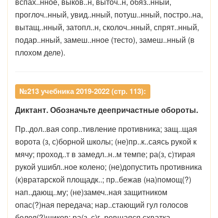
вспах..нное, выков..н, выточ..н, обяз..нный,
проглоч..нный, увид..нный, потуш..нный, постро..на,
вытащ..нный, затопл..н, сколоч..нный, спрят..нный,
подар..нный, замеш..нное (тесто), замеш..нный (в
плохом деле).
№213 учебника 2019-2022 (стр. 113):
Диктант. Обозначьте деепричастные обороты.
Пр..дол..вая сопр..тивление противника; защ..щая
ворота (з, с)борной школы; (не)пр..к..саясь рукой к
мячу; проход..т в замедл..н..м темпе; ра(з, с)тирая
рукой ушибл..ное колено; (не)допустить противника
(к)вратарской площадк..; пр..бежав (на)помощ(?)
нап..дающ..му; (не)замеч..ная защитником
опас(?)ная передача; нар..стающий гул голосов
болел(?)щиков; ра(з, с)г..ревшаяся схватка