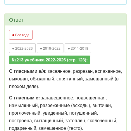
Ответ
●
Все года
●
●
●
2022-2026
2019-2022
2011-2018
№213 учебника 2022-2026 (стр. 123):
С гласными а/я:
засе
я
нное, разрез
а
н, вспах
а
нное,
выков
а
н, обяз
а
нный, спрят
а
нный, замешанный (в
плохом деле).
С гласным е:
занавеш
е
нное, подвеш
е
нная,
намыл
е
нный, разреж
е
нные (всходы), выточ
е
н,
проглоч
е
нный, увид
е
нный, потуш
е
нный,
постро
е
на, вытащ
е
нный, затопл
е
н, сколоч
е
нный,
подар
е
нный, замеш
е
нное (тесто).