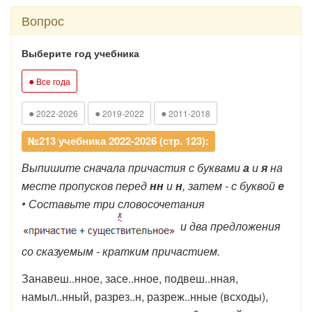
Вопрос
Выберите год учебника
●
Все года
●
●
●
2022-2026
2019-2022
2011-2018
№213 учебника 2022-2026 (стр. 123):
Выпишите сначала причастия с буквами
а
и
я
на
месте пропусков перед
нн
и
н
, затем - с буквой
е
• Составьте три словосочетания
и два предложения
со сказуемым - кратким причастием.
Занавеш..нное, засе..нное, подвеш..нная,
намыл..нный, разрез..н, разреж..нные (всходы),