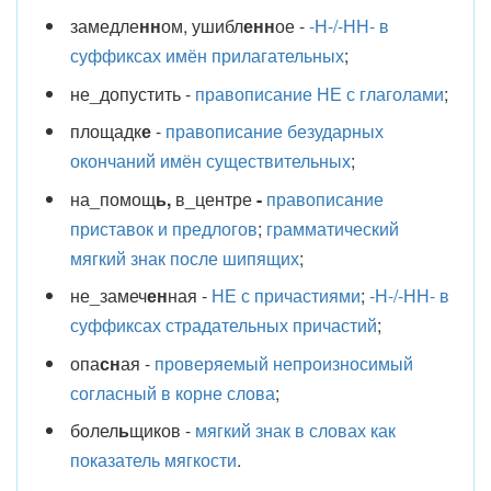
замедле
нн
ом, ушибл
енн
ое -
-Н-/-НН- в
суффиксах имён прилагательных
;
не_допустить -
правописание НЕ с глаголами
;
площадк
е
-
правописание безударных
окончаний имён существительных
;
на_помощ
ь,
в_центре
-
правописание
приставок и предлогов
;
грамматический
мягкий знак после шипящих
;
не_замеч
ен
ная -
НЕ с причастиями
;
-Н-/-НН- в
суффиксах страдательных причастий
;
опа
сн
ая -
проверяемый непроизносимый
согласный в корне слова
;
болел
ь
щиков -
мягкий знак в словах как
показатель мягкости
.