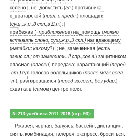
колено
|; не_допустить (
гл
.) противника
к_вратарской (
прил. с предл.
) площадк
е
(
сущ.,ж.р.,3
скл.,в Д.п.
); |
пр
и
бежав (
=приближение
) на_помощ
ь
(
можно
вставить слово; сущ.ж.р.,3 скл.)
нап
а
дающ
е
му
(
напа́дки; какому
?) |; не_замеч
ен
ная (
есть
завис.сл.; от замет
ить
, II
спр.,сов.в
.) защитником
опа
сн
ая (
опасен
) передача; нар
а
ст
ающий (
перед
-ст-)
гул голосов болел
ь
щиков (
после мягк.согл.
-л
-);
ра
з
г
о
ревшаяся (
перед зв.согл.; без удар
.)
схватка в (
самом
) центре поля.
№213 учебника 2011-2018 (стр. 90):
Ржавея, черпая, балуясь, бассейн, дистанция,
сиять, комбинация, галерея, экспресс, броситься,