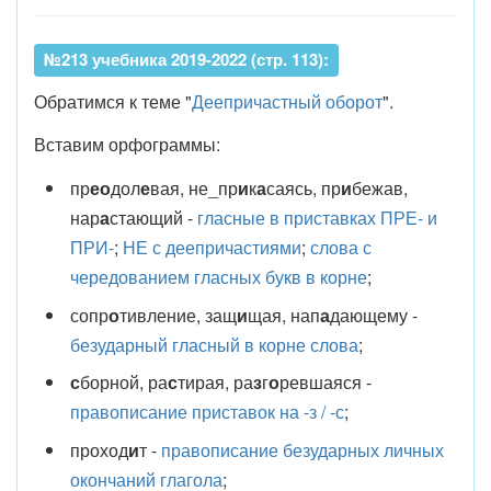
№213 учебника 2019-2022 (стр. 113):
Обратимся к теме "
Деепричастный оборот
".
Вставим орфограммы:
пр
ео
дол
е
вая, не_пр
и
к
а
саясь, пр
и
бежав,
нар
а
стающий -
гласные в приставках ПРЕ- и
ПРИ-
;
НЕ с деепричастиями
;
слова с
чередованием гласных букв в корне
;
сопр
о
тивление, защ
и
щая, нап
а
дающему -
безударный гласный в корне слова
;
с
борной, ра
с
тирая, ра
з
г
о
ревшаяся -
правописание приставок на -з / -с
;
проход
и
т -
правописание безударных личных
окончаний глагола
;