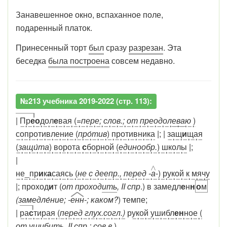
Занавешенное окно, вспаханное поле,
подаренный платок.
Принесенный торт
был
сразу
разрезан
. Эта
беседка
была построена
совсем недавно.
№213 учебника 2019-2022 (стр. 113):
|
Пр
е
о
дол
е
вая (
=пере; слов.; от преодол
ева
ю
)
сопротивление (
про́тив
) противника
|; |
защ
и
щая
(
защи́та
) ворота
с
борной (
единообр.
) школы
|;
|
не_пр
и
к
а
саясь (
не с деепр., перед -
а
-) рукой к мячу
|; проход
и
т (
от проход
ить
, II спр
.) в замедл
е
н
н
о
м
(замедле́ние; -
енн
-; каком?
) темпе;
|
ра
с
тирая (
перед глух.согл.)
р
укой ушибл
ен
ное (
от ушибить, II спр.; сов.в
.)