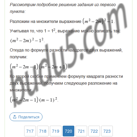
Поделиться
717
718
719
720
721
722
723