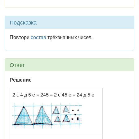
Подсказка
Повтори
состав
трёхзначных чисел.
Ответ
Решение
2 с 4 д 5 е = 245 = 2 с 45 е = 24 д 5 е