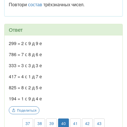
Повтори
состав
трёхзначных чисел.
Ответ
299 = 2 с 9 д 9 е
786 = 7 с 8 д 6 е
333 = 3 с 3 д 3 е
417 = 4 с 1 д 7 е
825 = 8 с 2 д 5 е
194 = 1 с 9 д 4 е
Поделиться
37
38
39
40
41
42
43