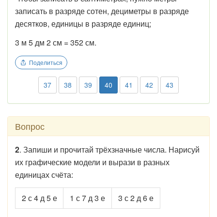
записать в разряде сотен, дециметры в разряде
десятков, единицы в разряде единиц;
3 м 5 дм 2 см = 352 см.
Поделиться
37
38
39
40
41
42
43
Вопрос
2
. Запиши и прочитай трёхзначные числа. Нарисуй
их графические модели и вырази в разных
единицах счёта:
2 с 4 д 5 е
1 с 7 д 3 е
3 с 2 д 6 е