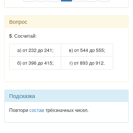
Вопрос
5
. Сосчитай:
а) от 232 до 241;
в) от 544 до 555;
б) от 396 до 415;
г) от 893 до 912.
Подсказка
Повтори
состав
трёхзначных чисел.