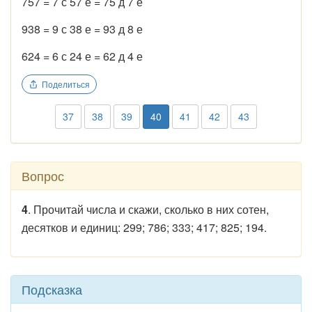
757 = 7 с 57 е = 75 д 7 е
938 = 9 с 38 е = 93 д 8 е
624 = 6 с 24 е = 62 д 4 е
Поделиться
37
38
39
40
41
42
43
Вопрос
4
. Прочитай числа и скажи, сколько в них сотен,
десятков и единиц: 299; 786; 333; 417; 825; 194.
Подсказка