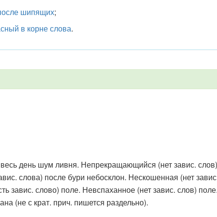
 после шипящих
;
сный в корне слова
.
есь день шум ливня. Непрекращающийся (нет завис. слов)
вис. слова) после бури небосклон. Нескошенная (нет завис.
сть завис. слово) поле. Невспаханное (нет завис. слов) поле
на (не с крат. прич. пишется раздельно).