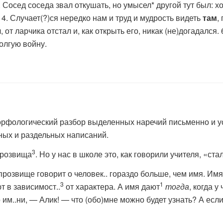
2. Сосед соседа звал откушать, но умысел* другой тут был: х
 4. Случает(?)ся нередко нам и труд и мудрость видеть
там
,
л, от ларчика отстал и, как открыть его, никак (не)догадался.
долгую войну.
орфологический разбор выделенных наречий письменно и ус
ных и раздельных написаний.
3
 прозвища
. Но у нас в школе это, как говорили учителя, «с
розвище говорит о человек.. гораздо больше, чем имя. Им
3
1
т в зависимост..
от характера. А имя дают
тогда
, когда 
 им..ни, — Алик! — что (обо)мне можно будет узнать? А есл