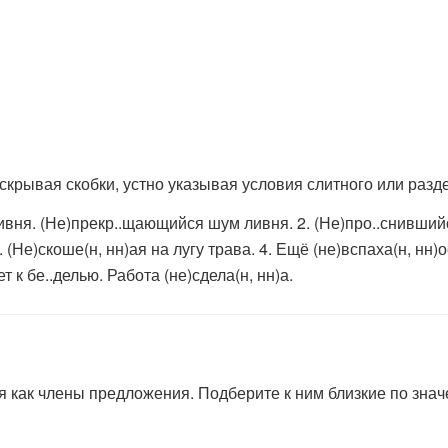
крывая скобки, устно указывая условия слитного или разд
вня. (Не)прекр..щающийся шум ливня. 2. (Не)про..снивший
 (Не)скоше(н, нн)ая на лугу трава. 4. Ещё (не)вспаха(н, нн)о
т к бе..делью. Работа (не)сдела(н, нн)а.
как члены предложения. Подберите к ним близкие по знач