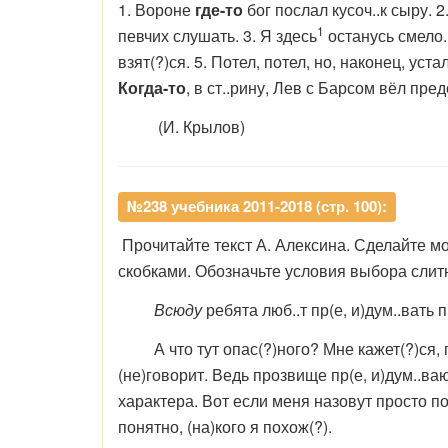
1. Вороне
где-то
бог послал кусоч..к сыру. 
1
певчих слушать. 3. Я здесь
останусь смело.
взят(?)ся. 5. Потел, потел, но, наконец, уста
Когда-то
, в ст..рину, Лев с Барсом вёл пре
(И. Крылов)
№238 учебника 2011-2018 (стр. 100):
Прочитайте текст А. Алексина. Сделайте м
скобками. Обозначьте условия выбора слит
Всюду
ребята люб..т пр(е, и)дум..вать
А что тут опас(?)ного? Мне кажет(?)ся, п
(не)говорит. Ведь прозвище пр(е, и)дум..ваю
характера. Вот если меня назовут просто по
понятно, (на)кого я похож(?).