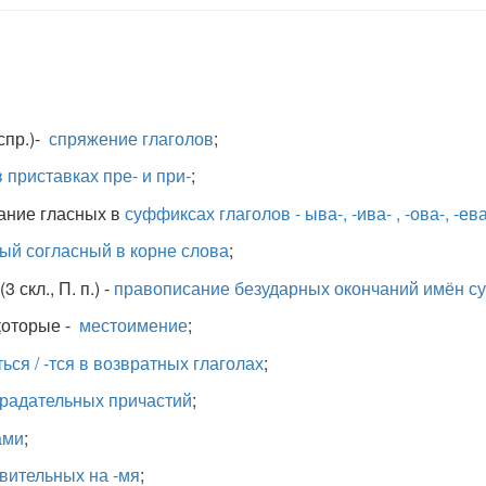
 спр.)-
спряжение глаголов
;
 приставках пре- и при-
;
ание гласных в
суффиксах глаголов - ыва-, -ива- , -ова-, -ева
й согласный в корне слова
;
(3 скл., П. п.) -
правописание безударных окончаний имён с
к
оторые -
местоимение
;
ься / -тся в возвратных глаголах
;
традательных причастий
;
ами
;
твительных на -мя
;