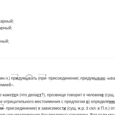
парный;
парный;
рный;
 мн.ч.)
пр
и
дум
ы
ва
ть
(при
- присоединение; придум
ываю
-ыва-
емией».
е каже
тс
я (что дела
е
т
?), прозвище говорит о человек
е
(сущ. 
ие отрицательного местоимения с предлогом
о
) определё
нн
ри
- присоединение) в зависимост
и
(сущ. ж.р. 3 скл. в П.п.) 
тельное местоимение без предлога) характера. Вот если мен