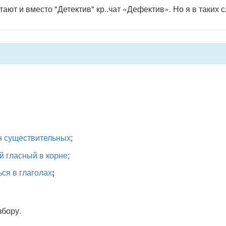
т и вместо "Детектив" кр..чат «Дефектив». Но я в таких сл
н существительных
;
й гласный в корне
;
ься в глаголах
;
збору.