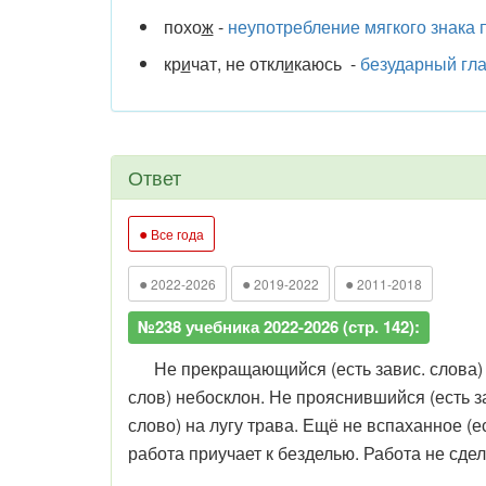
похо
ж
-
неупотребление мягкого знака
кр
и
чат, не откл
и
каюсь -
безударный гла
Ответ
●
Все года
●
●
●
2022-2026
2019-2022
2011-2018
№238 учебника 2022-2026 (стр. 142):
Не прекращающийся (есть завис. слова) в
слов) небосклон. Не прояснившийся (есть за
слово) на лугу трава. Ещё не вспаханное (е
работа приучает к безделью. Работа не сдела