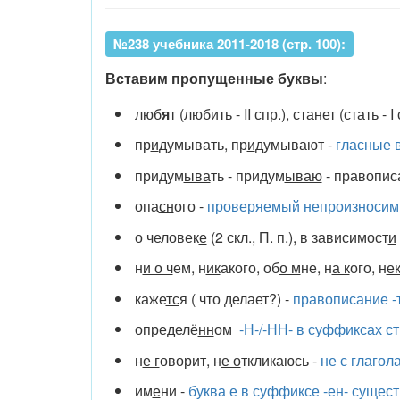
№238 учебника 2011-2018 (стр. 100):
Вставим пропущенные буквы
:
люб
я
т (люб
и
ть - II спр.), стан
е
т (ст
ат
ь - I
пр
и
думывать, пр
и
думывают -
гласные в
придум
ыва
ть - придум
ываю
- правопис
опа
сн
ого -
проверяемый непроизносимы
о человек
е
(2 скл., П. п.), в зависимост
и
н
и о ч
ем, н
ик
акого, об
о м
не, н
а к
ого, н
е
каже
тс
я ( что делает?) -
правописание -т
определё
нн
ом
-Н-/-НН- в суффиксах с
н
е г
оворит, н
е о
ткликаюсь -
не с глагол
им
е
ни -
буква е в суффиксе -ен- сущес