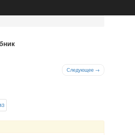
ебник
Следующее
→
43