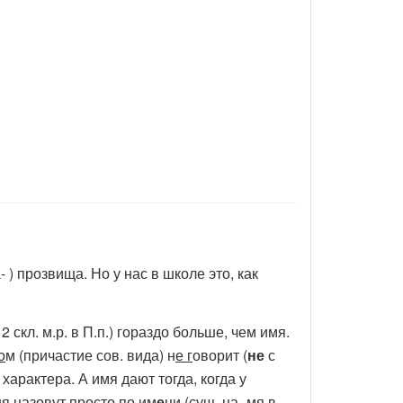
 ) прозвища. Но у нас в школе это, как
2 скл. м.р. в П.п.) гораздо больше, чем имя.
о
м (причастие сов. вида) н
е г
оворит (
не
с
от характера. А имя дают тогда, когда у
я назовут просто по им
е
ни (сущ. на -мя в