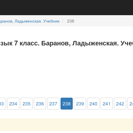
ранов, Ладыженская. Учебник
238
язык 7 класс. Баранов, Ладыженская. Уч
33
234
235
236
237
238
239
240
241
242
2