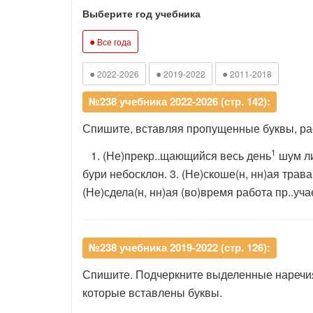
Выберите год учебника
●
Все года
●
●
●
2022-2026
2019-2022
2011-2018
№238 учебника 2022-2026 (стр. 142):
Спишите, вставляя пропущенные буквы, рас
1
1. (Не)прекр..щающийся весь день
шум ли
бури небосклон. 3. (Не)скоше(н, нн)ая трава.
(Не)сдела(н, нн)ая (во)время работа пр..учае
№238 учебника 2019-2022 (стр. 126):
Спишите. Подчеркните выделенные наречия 
которые вставлены буквы.