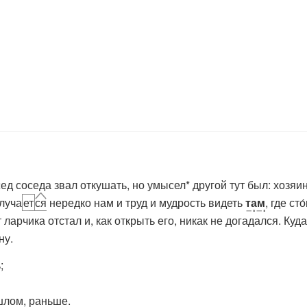
ед соседа звал откушать, но умысел* другой тут был: хозяи
луча
е
т
ся
нередко нам и труд и мудрость видеть
там
, где ст
от ларчика отстал и, как открыть его, никак не догадался. К
ну.
;
ошлом, раньше.