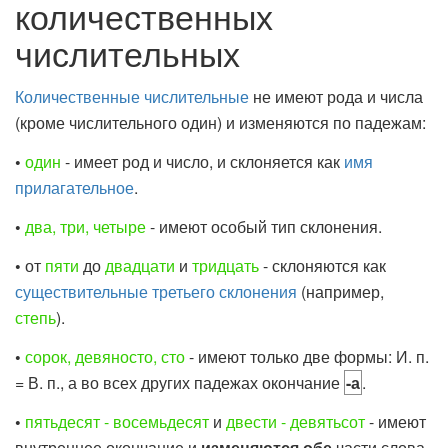
количественных
числительных
Количественные числительные
не имеют рода и числа
(кроме числительного один) и изменяются по падежам:
•
один
- имеет род и число, и склоняется как
имя
прилагательное
.
•
два, три, четыре
- имеют особый тип склонения.
•
от
пяти
до
двадцати
и
тридцать
- склоняются как
существительные
третьего склонения
(например,
степь
).
•
сорок, девяносто, сто
- имеют только две формы: И. п.
= В. п., а во всех других падежах окончание
-а
.
•
пятьдесят - восемьдесят
и
двести - девятьсот
- имеют
внутреннее окончание и
изменяются обе
части слова.