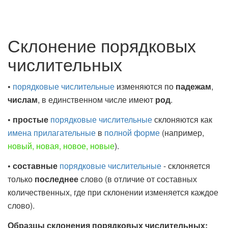
Склонение порядковых
числительных
•
порядковые числительные
изменяются по
падежам
,
числам
, в единственном числе имеют
род
.
• простые
порядковые числительные
склоняются как
имена прилагательные
в
полной форме
(например,
новый, новая, новое, новые
).
•
составные
порядковые числительные
- склоняется
только
последнее
слово (в отличие от составных
количественных, где при склонении изменяется каждое
слово).
Образцы склонения порядковых числительных: