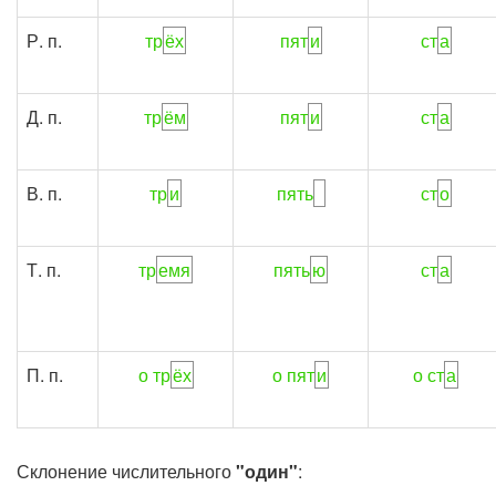
Р. п.
тр
ёх
пят
и
ст
а
Д. п.
тр
ём
пят
и
ст
а
В. п.
тр
и
пять
ст
о
Т. п.
тр
емя
пять
ю
ст
а
П. п.
о тр
ёх
о пят
и
о ст
а
Склонение числительного
"один"
: