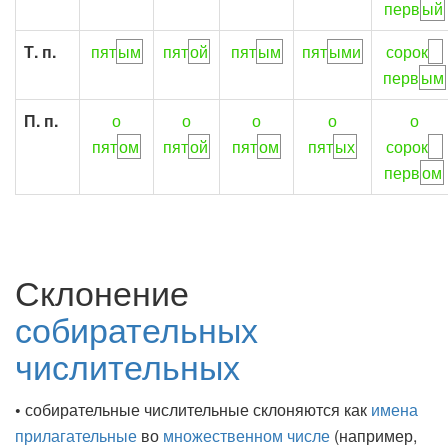
перв
ый
Т. п.
пят
ым
пят
ой
пят
ым
пят
ыми
сорок
перв
ым
П. п.
о
о
о
о
о
пят
ом
пят
ой
пят
ом
пят
ых
сорок
перв
ом
Склонение
собирательных
числительных
•
собирательные числительные
склоняются как
имена
прилагательные
во
множественном числе
(например,