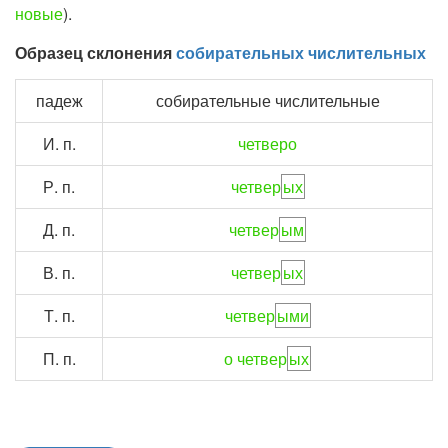
новые
).
Образец склонения
собирательных числительных
падеж
собирательные числительные
И. п.
четверо
Р. п.
четвер
ых
Д. п.
четвер
ым
В. п.
четвер
ых
Т. п.
четвер
ыми
П. п.
о четвер
ых