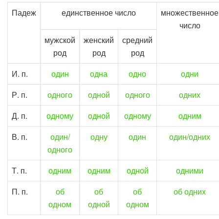
Падеж
единственное число
множественное
число
мужской
женский
средний
род
род
род
И. п.
один
одна
одно
одни
Р. п.
одного
одной
одного
одних
Д. п.
одному
одной
одному
одним
В. п.
один/
одну
один
один/одних
одного
Т. п.
одним
одним
одной
одними
П. п.
об
об
об
об одних
одном
одной
одном