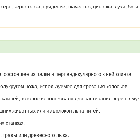
 серп, зернотёрка, прядение, ткачество, циновка, духи, бог
, состоящее из палки и перпендикулярного к ней клинка.
 полукругом ножа, используемое для срезания колосьев.
 камней, которое использовали для растирания зёрен в мук
шних животных или из волокон льна нитей.
их станках.
, травы или древесного лыка.