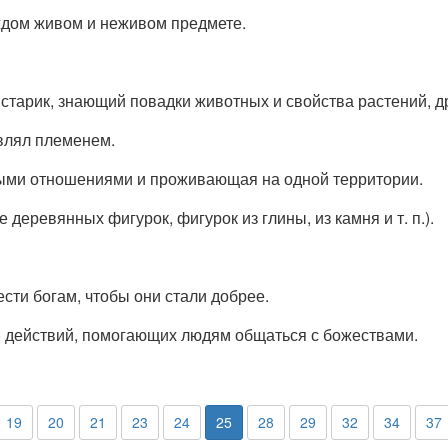
ждом живом и неживом предмете.
старик, знающий повадки животных и свойства растений, д
авлял племенем.
выми отношениями и проживающая на одной территории.
 деревянных фигурок, фигурок из глины, из камня и т. п.).
ести богам, чтобы они стали добрее.
а) действий, помогающих людям общаться с божествами.
19
20
21
23
24
25
28
29
32
34
37