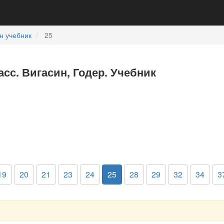
н учебник
25
асс. Вигасин, Годер. Учебник
19
20
21
23
24
25
28
29
32
34
3