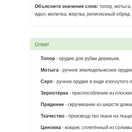
Объясните значение слов:
топор, мотыга,
идол, молитва, жертва, религиозный обряд.
Ответ
Топор
- орудие для рубки деревьев.
Мотыга
- ручное земледельческое орудие
Серп
- ручное орудие в виде изогнутого
Зернотёрка
- приспособление из плоских
Прядение
- скручивание из шерсти дома
Ткачество
- производство ткани на ткацк
Циновка
- коврик, сплетённый из соломы