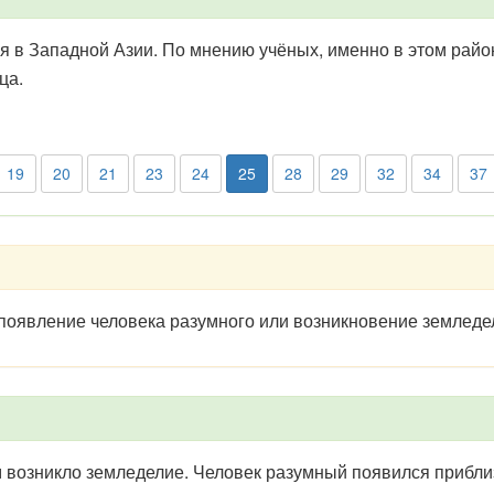
 Западной Азии. По мнению учёных, именно в этом районе
ца.
19
20
21
23
24
25
28
29
32
34
37
появление человека разумного или возникновение земледе
озникло земледелие. Человек разумный появился приблиз