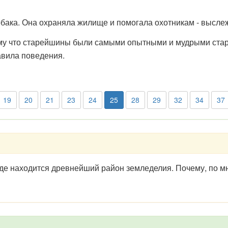
ка. Она охраняла жилище и помогала охотникам - выслеж
му что старейшины были самыми опытными и мудрыми стар
авила поведения.
19
20
21
23
24
25
28
29
32
34
37
, где находится древнейший район земледелия. Почему, по 