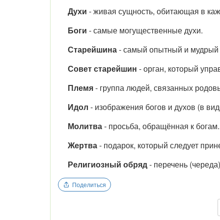
Духи
- живая сущность, обитающая в ка
Боги
- самые могущественные духи.
Старейшина
- самый опытный и мудрый 
Совет старейшин
- орган, который упр
Племя
- группа людей, связанных родо
Идол
- изображения богов и духов (в виде
Молитва
- просьба, обращённая к богам.
Жертва
- подарок, который следует прин
Религиозный обряд
- перечень (черед
Поделиться