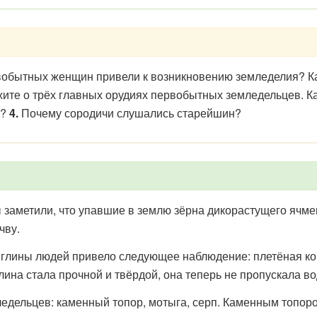
вобытных женщин привели к возникновению земледелия? Ка
ите о трёх главных орудиях первобытных земледельцев. К
м?
4.
Почему сородичи слушались старейшин?
заметили, что упавшие в землю зёрна дикорастущего ячме
чву.
глины людей привело следующее наблюдение: плетёная кор
глина стала прочной и твёрдой, она теперь не пропускала во
едельцев: каменный топор, мотыга, серп. Каменным топор