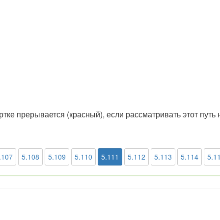
ртке прерывается (красный), если рассматривать этот путь 
.107
5.108
5.109
5.110
5.111
5.112
5.113
5.114
5.1