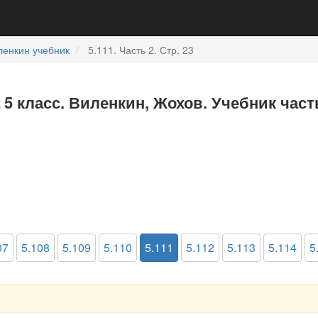
ленкин учебник
5.111. Часть 2. Стр. 23
 5 класс. Виленкин, Жохов. Учебник част
07
5.108
5.109
5.110
5.111
5.112
5.113
5.114
5