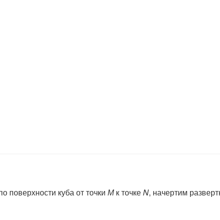
по поверхности куба от точки
М
к точке
N
, начертим развертк