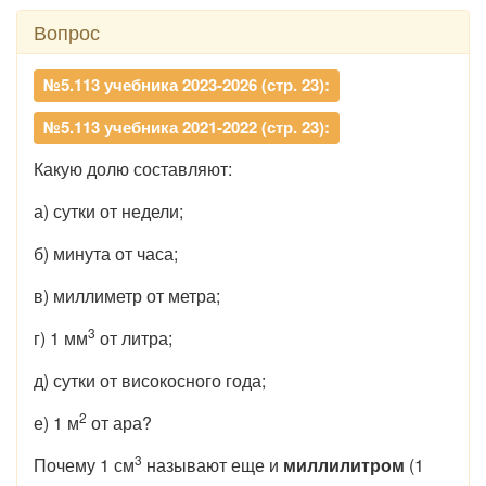
Вопрос
№5.113 учебника 2023-2026 (стр. 23):
№5.113 учебника 2021-2022 (стр. 23):
Какую долю составляют:
а) сутки от недели;
б) минута от часа;
в) миллиметр от метра;
3
г) 1 мм
от литра;
д) сутки от високосного года;
2
е) 1 м
от ара?
3
Почему 1 см
называют еще и
миллилитром
(1