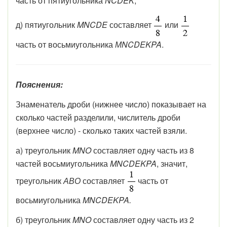
часть от пятиугольника
NCDEK
;
д) пятиугольник
MNCDE
составляет
или
часть от восьмиугольника
МNCDEKPA
.
Пояснения:
Знаменатель дроби (нижнее число) показывает на
сколько частей разделили, числитель дроби
(верхнее число) - сколько таких частей взяли.
а) треугольник
MNO
составляет одну часть из 8
частей восьмиугольника
MNCDEKPA
, значит,
треугольник
АВО
составляет
часть от
восьмиугольника
MNCDEKPA.
б) треугольник
MNO
составляет одну часть из 2