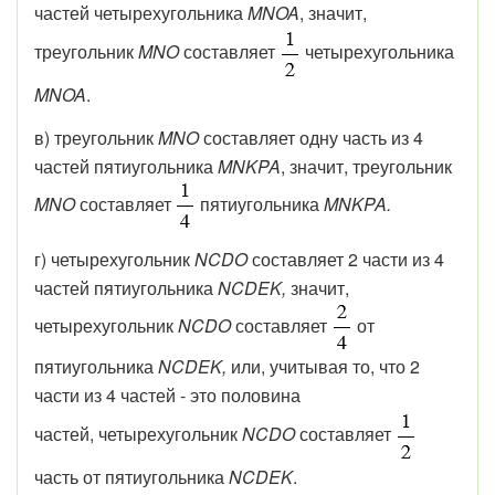
частей четырехугольника
MNOA
, значит,
треугольник
MNO
составляет
четырехугольника
MNOA
.
в) треугольник
MNO
составляет одну часть из 4
частей пятиугольника
MNKPA
, значит, треугольник
MNO
составляет
пятиугольника
MNKPA.
г) четырехугольник
NCDO
составляет 2 части из 4
частей пятиугольника
NCDEK,
значит,
четырехугольник
NCDO
составляет
от
пятиугольника
NCDEK,
или, учитывая то, что 2
части из 4 частей - это половина
частей, четырехугольник
NCDO
составляет
часть от пятиугольника
NCDEK
.