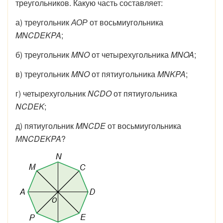
треугольников. Какую часть составляет:
а) треугольник
АОР
от восьмиугольника
MNCDEKPA
;
б) треугольник
MNO
от четырехугольника
MNOA
;
в) треугольник
MNO
от пятиугольника
MNKPA
;
г) четырехугольник
NCDO
от пятиугольника
NCDEK
;
д) пятиугольник
MNCDE
от восьмиугольника
МNCDEKPA
?