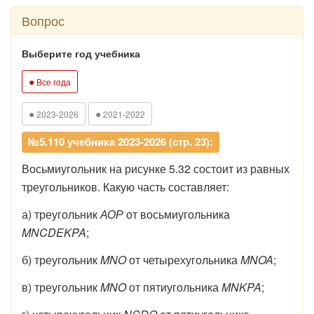
Вопрос
Выберите год учебника
●
Все года
●
●
2023-2026
2021-2022
№5.110 учебника 2023-2026 (стр. 23):
Восьмиугольник на рисунке 5.32 состоит из равных
треугольников. Какую часть составляет:
а) треугольник
АОР
от восьмиугольника
MNCDEKPA
;
б) треугольник
MNO
от четырехугольника
MNOA
;
в) треугольник
MNO
от пятиугольника
MNKPA
;