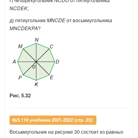
г) четырехугольник
NCDO
от пятиугольника
NCDEK
;
д) пятиугольник
MNCDE
от восьмиугольника
МNCDEKPA
?
Рис. 5.32
№5.110 учебника 2021-2022 (стр. 23):
Восьмиугольник на рисунке 30 состоит из равных