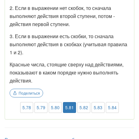
2. Если в выражении нет скобок, то сначала
выполняют действия второй ступени, потом -
действия первой ступени.
3. Если в выражении есть скобки, то сначала
выполняют действия в скобках (учитывая правила
1 и 2).
Красные числа, стоящие сверху над действиями,
показывают в каком порядке нужно выполнять
действия.
Поделиться
5.78
5.79
5.80
5.81
5.82
5.83
5.84