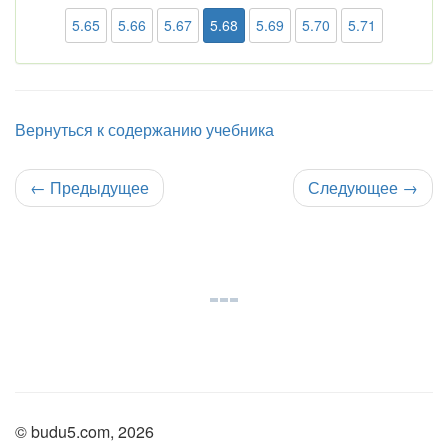
5.65
5.66
5.67
5.68
5.69
5.70
5.71
Вернуться к содержанию учебника
←
Предыдущее
Следующее
→
© budu5.com, 2026