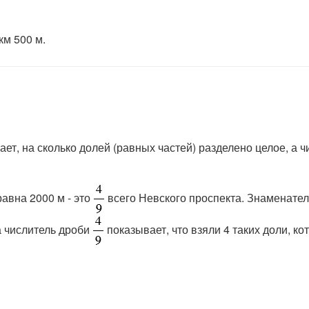
км 500 м.
т, на сколько долей (равных частей) разделено целое, а чи
авна 2000 м - это
всего Невского проспекта. Знаменате
а числитель дроби
показывает, что взяли 4 таких доли, ко