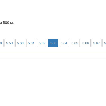
м 500 м.
58
5.59
5.60
5.61
5.62
5.63
5.64
5.65
5.66
5.67
5