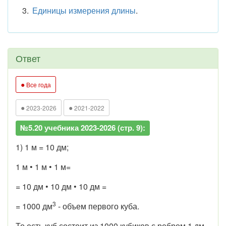
Единицы измерения длины
.
Ответ
●
Все года
●
●
2023-2026
2021-2022
№5.20 учебника 2023-2026 (стр. 9):
1) 1 м = 10 дм;
1 м • 1 м • 1 м=
= 10 дм • 10 дм • 10 дм =
3
= 1000 дм
- объем первого куба.
То есть куб состоит из 1000 кубиков с ребром 1 дм,