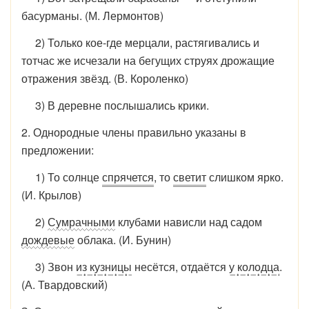
басурманы. (М. Лермонтов)
2) Только кое-где мерцали, растягивались и
тотчас же ис­чезали на бегущих струях дрожащие
отражения звёзд. (В. Короленко)
3) В деревне послышались крики.
2. Однородные члены правильно указаны в
предложении:
1) То солнце
спрячется
, то
светит
слишком ярко.
(И. Кры­лов)
2)
Сумрачными
клубами нависли над садом
дождевые
об­лака. (И. Бунин)
3) Звон
из кузницы
несётся, отдаётся
у колодца
.
(А. Твар­довский)