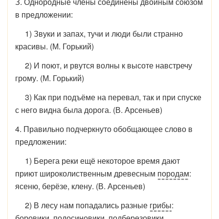
З. Однородные члены соединены двойным союзом
в предло­жении:
1) Звуки и запах, тучи и люди были странно
красивы. (М. Горький)
2) И поют, и рвутся волны к высоте навстречу
грому. (М. Горький)
3) Как при подъёме на перевал, так и при спуске
с него видна была дорога. (В. Арсеньев)
4. Правильно подчеркнуто обобщающее слово в
предложе­нии:
1) Берега реки ещё некоторое время дают
приют широко­лиственным древесным
породам
:
ясеню, берёзе, клену. (В. Арсеньев)
2) В лесу нам попадались разные
грибы
:
боровики, подо­синовики, подберезовики.