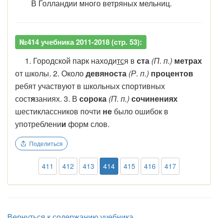
В Голландии много ветряных мельниц.
№414 учебника 2011-2018 (стр. 53):
1. Городской парк находи
тс
я в
ста
(П. п.)
метрах
от школы. 2. Около
девяноста
(Р. п.)
процентов
ребят участвуют в школьных спортивных
сост
я
заниях. 3. В
сорока
(П. п.)
сочинениях
шестиклассников почти
не
было ошибок в
употреблени
и
форм слов.
Поделиться
411
412
413
414
415
416
417
Вернуться к содержанию учебника