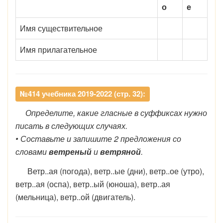
о
е
Имя существительное
Имя прилагательное
№414 учебника 2019-2022 (стр. 32):
Определите, какие гласные в суффиксах нужно
писать в следующих случаях.
• Составьте и запишите 2 предложения со
словами
ветреный
и
ветряной
.
Ветр..ая (погода), ветр..ые (дни), ветр..ое (утро),
ветр..ая (оспа), ветр..ый (юноша), ветр..ая
(мельница), ветр..ой (двигатель).