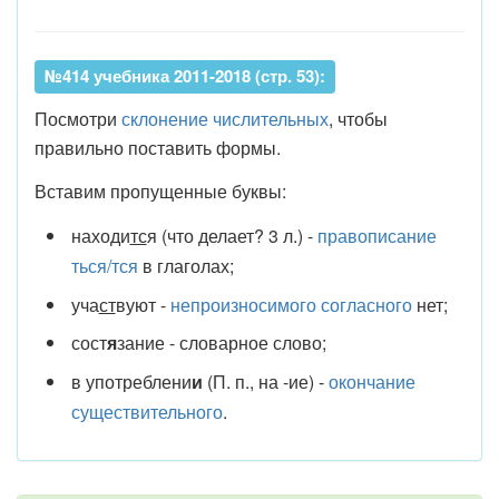
№414 учебника 2011-2018 (стр. 53):
Посмотри
склонение числительных
, чтобы
правильно поставить формы.
Вставим пропущенные буквы:
находи
тс
я (что делает? 3 л.) -
правописание
ться/тся
в глаголах;
уча
ст
вуют -
непроизносимого согласного
нет;
сост
я
зание - словарное слово;
в употреблени
и
(П. п., на -ие) -
окончание
существительного
.