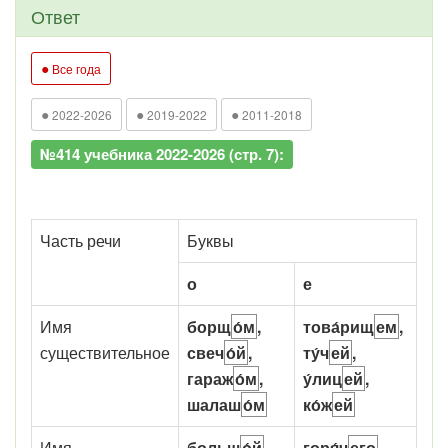
Ответ
●
Все года
●
●
●
2022-2026
2019-2022
2011-2018
№414 учебника 2022-2026 (стр. 7):
Часть речи
Буквы
о
е
Имя
борщ
о́м
,
това́рищ
ем
,
существительное
свеч
о́й
,
ту́ч
ей
,
гараж
о́м
,
у́лиц
ей
,
шалаш
о́м
ко́ж
ей
Имя
больш
о́й
,
горя́ч
его
,