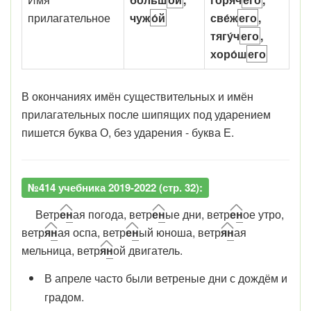
прилагательное
чуж
о́й
све́ж
его
,
тягу́ч
его
,
хоро́ш
его
В окончаниях имён существительных и имён
прилагательных после шипящих под ударением
пишется буква О, без ударения - буква Е.
№414 учебника 2019-2022 (стр. 32):
Ветр
е
н
ая погода, ветр
е
н
ые дни, ветр
е
н
ое утро,
ветр
я
н
ая оспа, ветр
е
н
ый юноша, ветр
я
н
ая
мельница, ветр
я
н
ой двигатель.
В апреле часто были ветреные дни с дождём и
градом.