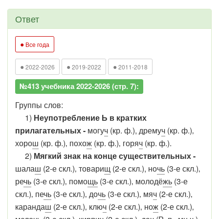
Ответ
●
Все года
●
●
●
2022-2026
2019-2022
2011-2018
№413 учебника 2022-2026 (стр. 7):
Группы слов:
1)
Неупотребление Ь в кратких
прилагательных -
могу
ч
(кр. ф.), дрему
ч
(кр. ф.)‚
хоро
ш
(кр. ф.)‚ похо
ж
(кр. ф.)‚ горя
ч
(кр. ф.).
2)
Мягкий знак на конце существительных -
шала
ш
(2-е скл.)‚ товари
щ
(2-е скл.), но
чь
(3-е скл.)‚
ре
чь
(3-е скл.)‚ помо
щь
(3-е скл.)‚ молодё
жь
(3-е
скл.)‚ пе
чь
(3-е скл.)‚ до
чь
(3-е скл.)‚ мя
ч
(2-е скл.)‚
каранда
ш
(2-е скл.)‚ клю
ч
(2-е скл.)‚ но
ж
(2-е скл.)‚