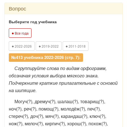
Вопрос
Выберите год учебника
●
Все года
●
●
●
2022-2026
2019-2022
2011-2018
№413 учебника 2022-2026 (стр. 7):
Сгруппируйте слова по видам орфограмм,
обозначая условия выбора мягкого знака.
Подчеркните краткие прилагательные с основой
на шипящие.
Могуч(?), дремуч(?)‚ шалаш(?)‚ товарищ(?),
ноч(?)‚ реч(?)‚ помощ(?)‚ молодёж(?)‚ печ(?)‚
стереч(?)‚ доч(?)‚ мяч(?)‚ карандаш(?)‚ ключ(?)‚
нож(?)‚ мелоч(?)‚ кирпич(?), хорош(?)‚ похож(?)‚