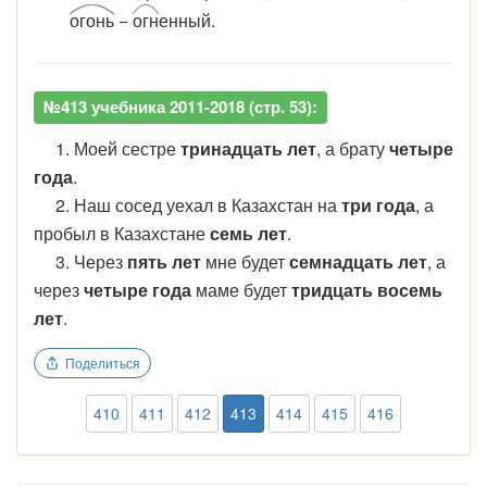
огонь
−
огн
енный.
№413 учебника 2011-2018 (стр. 53):
1. Моей сестре
тринадцать лет
, а брату
четыре
года
.
2. Наш сосед уехал в Казахстан на
три года
, а
пробыл в Казахстане
семь лет
.
3. Через
пять лет
мне будет
семнадцать лет
, а
через
четыре года
маме будет
тридцать восемь
лет
.
Поделиться
410
411
412
413
414
415
416