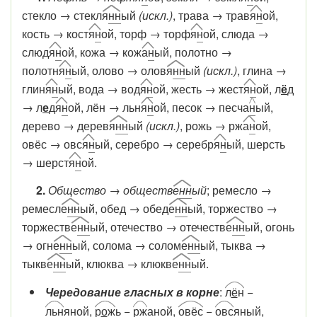
стекло
→
стекл
я
нн
ый
(искл.)
, трава → трав
я
н
ой,
кость → кост
я
н
ой, торф → торф
я
н
ой, слюда →
слюд
я
н
ой, кожа → кож
а
н
ый, полотно →
полотн
я
н
ый, олово → олов
я
нн
ый
(искл.)
, глина →
глин
я
н
ый, вода → вод
я
н
ой, жесть → жест
я
н
ой, л
ё
д
→ л
е
д
я
н
ой, лён → льн
я
н
ой, песок → песча
н
ый,
дерево → дерев
я
нн
ый
(искл.)
, рожь → рж
а
н
ой,
овёс → овс
я
н
ый, серебро → серебр
я
н
ый, шерсть
→ шерст
я
н
ой.
2.
Общество → обществ
е
нн
ый
; ремесло →
ремесл
е
нн
ый, обед → обед
е
нн
ый, торжество →
торжеств
е
нн
ый, отечество → отечеств
е
нн
ый, огонь
→ огн
е
нн
ый, солома → солом
е
нн
ый, тыква →
тыкв
е
нн
ый, клюква → клюкв
е
нн
ый.
Чередование гласных в корне
:
л
ё
н
−
льн
яной,
р
о
ж
ь −
рж
аной,
овёс
−
овс
яный,