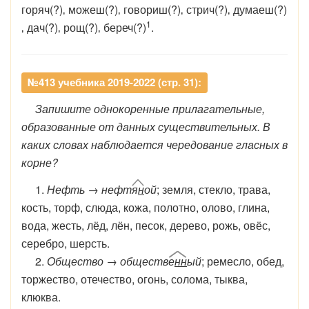
горяч(?)‚ можеш(?)‚ говориш(?)‚ стрич(?)‚ думаеш(?)
1
‚ дач(?)‚ рощ(?)‚ береч(?)
.
№413 учебника 2019-2022 (стр. 31):
Запишите однокоренные прилагательные,
образованные от данных существительных. В
каких словах наблюдается чередование гласных в
корне?
1.
Нефть → нефт
я
н
ой
; земля, стекло, трава,
кость, торф, слюда, кожа, полотно, олово, глина,
вода, жесть, лёд, лён, песок, дерево, рожь, овёс,
серебро, шерсть.
2.
Общество → обществ
е
нн
ый
; ремесло, обед,
торжество, отечество, огонь, солома, тыква,
клюква.