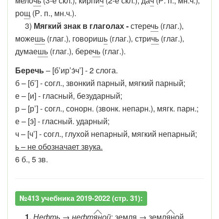
мело
чь
(3-е скл.)‚ кирпи
ч
(2-е скл.), да
ч
(Р. п., мн.ч.)‚
ро
щ
(Р. п., мн.ч.).
3)
Мягкий знак в глаголах -
стере
чь
(глаг.)‚
може
шь
(глаг.)‚ говориш
ь
(глаг.)‚ стри
чь
(глаг.)‚
думае
шь
(глаг.)‚ бере
чь
(глаг.).
Беречь
– [б’ир’э́ч’] - 2 слога.
б – [б’] - согл., звонкий парный, мягкий парный;
е – [и] - гласный, безударный;
р – [р’] - согл., сонорн. (звонк. непарн.), мягк. парн.;
е – [э́] - гласный. ударный;
ч – [ч’]
- согл., глухой непарный, мягкий непарный;
ь – не обозначает звука.
6 б., 5 зв.
№413 учебника 2019-2022 (стр. 31):
1.
Нефть
→
нефт
я
н
ой
; земля →
земл
я
н
ой,