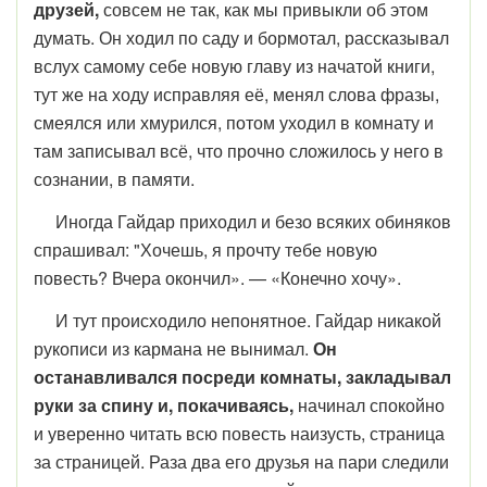
друзей,
совсем не так, как мы привыкли об этом
думать. Он ходил по саду и бормотал, рассказывал
вслух самому себе новую главу из начатой книги,
тут же на ходу исправляя её, менял слова фразы,
смеялся или хмурился, потом уходил в комнату и
там записывал всё, что прочно сложилось у него в
сознании, в памяти.
Иногда Гайдар приходил и безо всяких обиняков
спрашивал: "Хочешь, я прочту тебе новую
повесть? Вчера окончил». — «Ко­нечно хочу».
И тут происходило непонятное. Гайдар никакой
рукописи из кармана не вынимал.
Он
останавливался посреди комнаты, закладывал
руки за спину и, покачиваясь,
начинал спокойно
и уверенно читать всю повесть наизусть, страница
за страницей. Раза два его друзья на пари следили