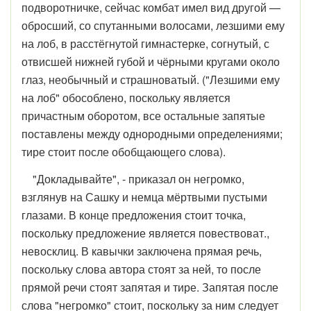
подворотничке, сейчас комбат имел вид другой —
обросший, со спутанными волосами, лезши­ми ему
на лоб, в расстёгнутой гимнастерке, согнутый, с
отвис­шей нижней губой и чёрными кругами около
глаз, необычный и страшноватый. ("Лезшими ему
на лоб" обособлено, поскольку является
причастным оборотом, все остальные запятые
поставлены между однородными определениями;
тире стоит после обобщающего слова).
"Докладывайте", - приказал он негромко,
взглянув на Сашку и немца мёртвыми пустыми
глазами. В конце предложения стоит точка,
поскольку предложение является повествоват.,
невосклиц. В кавычки заключена прямая речь,
поскольку слова автора стоят за ней, то после
прямой речи стоят запятая и тире. Запятая после
слова "негромко" стоит, поскольку за ним следует