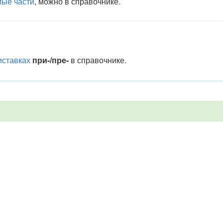
мые части
, можно в справочнике.
иставках
при-/пре-
в справочнике.