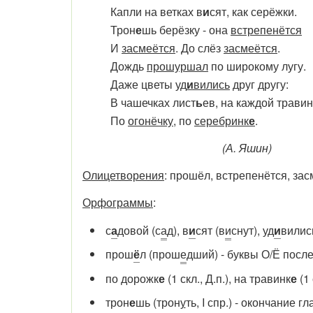
Капли на ветках в
и
сят, как серёжки.
Трон
е
шь берёзку - она
встрепенётся
И
засмеётся
. До слёз
засмеётся
.
Дождь
прошуршал
по широкому лугу.
Даже цветы
уд
и
вились
друг другу:
В чашечках лист
ь
ев, на каждой травин
По
огонёчку
, по
серебринк
е
.
(А. Яшин)
Олицетворения
: прошёл, встрепенётся, за
Орфограммы
:
с
а
довой (с
а
д), в
и
сят (в
и
снут), уд
и
вилис
прош
ё
л (прош
е
дший) - буквы О/Ё посл
по дорожк
е
(1 скл., Д.п.), на травинк
е
(1 
трон
е
шь (трон
у
ть, I спр.) - окончание гл