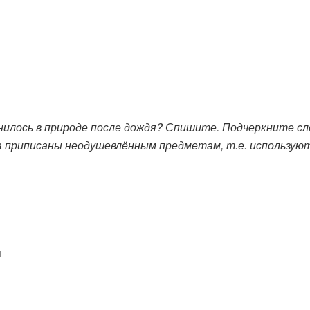
ось в природе после дождя? Спишите. Подчеркните сло
ека приписаны неодушевлённым предметам, т.е. использу
я