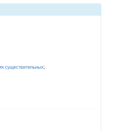
ия существительных
;