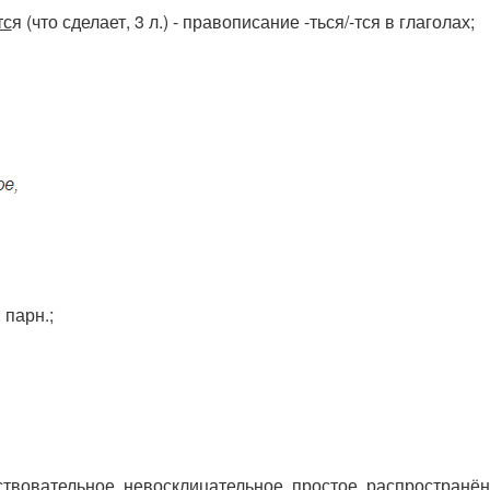
тс
я (что сделает, 3 л.) - правописание -ться/-тся в глаголах;
. парн.;
ствовательное, невосклицательное, простое, распространё