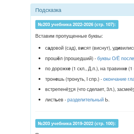
Подсказка
№203 учебника 2022-2026 (стр. 107):
Вставим пропущенные буквы:
с
а
довой (сад), в
и
сят (виснут), уд
и
вились
прош
ё
л (прошедший) -
буквы О/Ё посл
по дорожк
е
(1 скл., Д.п.), на травинк
е
(1 
трон
е
шь (трон
у
ть, I спр.) -
окончание гл
встрепенё
тс
я (что сделает, 3л.), засмеё
лист
ь
ев -
разделительный
Ь.
№203 учебника 2019-2022 (стр. 100):