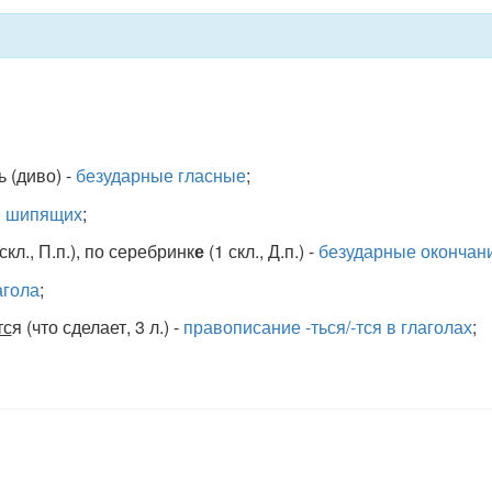
 (диво) -
безударные гласные
;
е шипящих
;
скл., П.п.), по серебринк
е
(1 скл., Д.п.) -
безударные окончан
агола
;
тс
я (что сделает, 3 л.) -
правописание -ться/-тся в глаголах
;