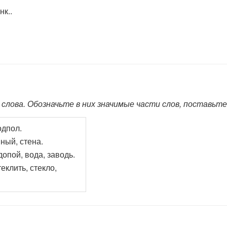
нк..
лова. Обозначьте в них значимые части слов, поставьте
одпол.
ный, стена.
опой, вода, заводь.
еклить, стекло,