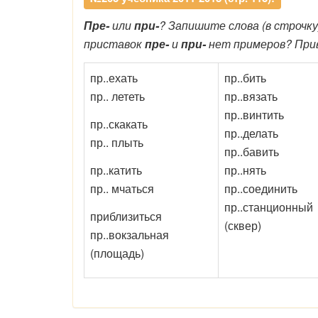
Пре-
или
при-
? Запишите слова (в строчку
приставок
пре-
и
при-
нет примеров? Прив
пр..ехать
пр..бить
пр.. лететь
пр..вязать
пр..винтить
пр..скакать
пр..делать
пр.. плыть
пр..бавить
пр..катить
пр..нять
пр.. мчаться
пр..соединить
пр..станционный
приблизиться
(сквер)
пр..вокзальная
(площадь)