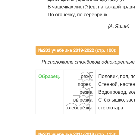
В чашечках лист(?)ев, на каждой трави
По огонёчку, по серебринк.. .
(А. Яшин)
№203 учебника 2019-2022 (стр. 100):
Расположите столбиком однокоренные с
Образец.
ре́ж
у
Половик, пол, п
по
рез
Стенной, настен
ре́з
к
а
Водопровод, вод
вы́
рез
к
а
Стёклышко, заст
хлеб
о
ре́з
к
а
стеклотара.
№203 учебника 2011-2018 (стр. 113):