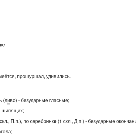
к
е
смеётся, прошуршал, удивились.
ь (д
и
во) - безударные гласные;
е шипящих;
скл., П.п.), по серебринк
е
(1 скл., Д.п.) - безударные оконча
агола;