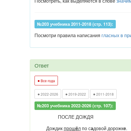
Посмотреть, как выделяются в слове
значи
№203 учебника 2011-2018 (стр. 113):
Посмотри правила написания
гласных в пр
Ответ
●
Все года
●
●
●
2022-2026
2019-2022
2011-2018
№203 учебника 2022-2026 (стр. 107):
ПОСЛЕ ДОЖДЯ
Дождик
прош
ё
л
по с
а
довой дорожк
е
.