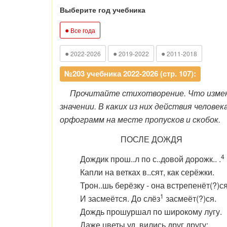
Выберите год учебника
●
Все года
●
●
●
2022-2026
2019-2022
2011-2018
№203 учебника 2022-2026 (стр. 107):
Прочитайте стихотворение. Что изменил
значении. В каких из них действия челов
орфограмм на месте пропусков и скобок.
ПОСЛЕ ДОЖДЯ
4
Дождик прош..л по с..довой дорожк.. .
Капли на ветках в..сят, как серёжки.
Трон..шь берёзку - она встрепенёт(?)с
1
И засмеётся. До слёз
засмеёт(?)ся.
Дождь прошуршал по широкому лугу.
Даже цветы уд..вились друг другу: