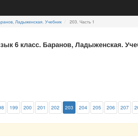
ранов, Ладыженская. Учебник
203. Часть 1
язык 6 класс. Баранов, Ладыженская. Уче
98
199
200
201
202
203
204
205
206
207
2