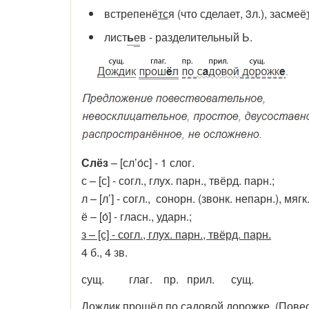
встрепенё
тс
я (что сделает, 3л.), засмеё
лист
ь
е
в - разделительный Ь.
Слёз
– [сл’о́с] - 1 слог.
с
– [с] - согл., глух. парн., твёрд. парн.;
л
– [л’] - согл., сонорн. (звонк. непарн.), мягк
ё
– [о́] - гласн., ударн.;
з
– [с] - согл., глух. парн., твёрд. парн.
4 б., 4 зв.
сущ. глаг. пр. прил. сущ.
Дождик
прошёл
по
садовой
дорожке
. (Пове